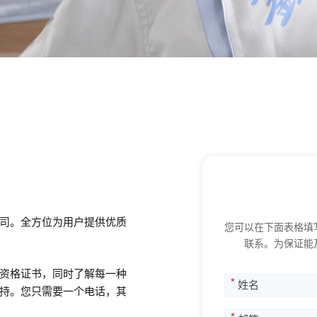
司。全方位为用户提供优质
您可以在下面表格填
联系。为保证能
资格证书，同时了解每一种
*
持。您只需要一个电话，其
*