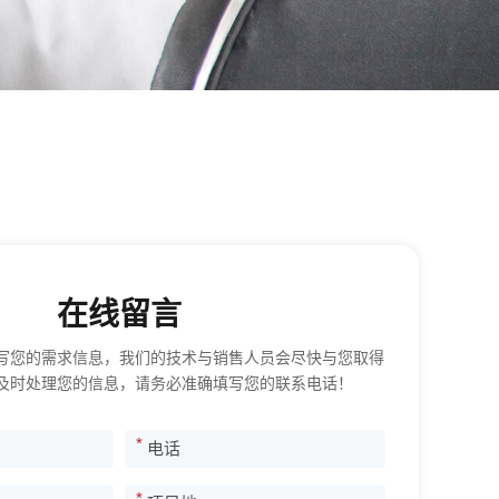
在线留言
写您的需求信息，我们的技术与销售人员会尽快与您取得
及时处理您的信息，请务必准确填写您的联系电话！
*
*