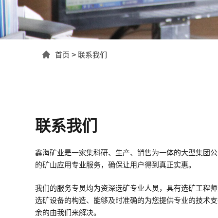
首页
>
联系我们
联系我们
鑫海矿业是一家集科研、生产、销售为一体的大型集团公
的矿山应用专业服务，确保让用户得到真正实惠。
我们的服务专员均为资深选矿专业人员，具有选矿工程师
选矿设备的构造、能够及时准确的为您提供专业的技术支
余的由我们来解决。