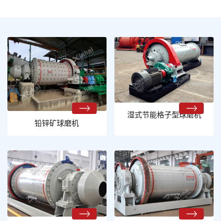
湿式节能格子型球磨机
铅锌矿球磨机