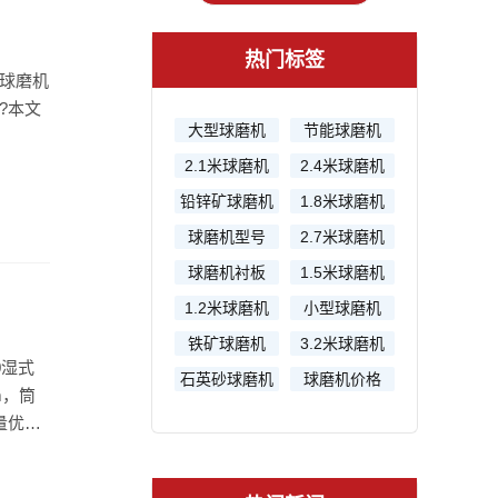
热门标签
球磨机
?本文
大型球磨机
节能球磨机
2.1米球磨机
2.4米球磨机
铅锌矿球磨机
1.8米球磨机
球磨机型号
2.7米球磨机
球磨机衬板
1.5米球磨机
1.2米球磨机
小型球磨机
铁矿球磨机
3.2米球磨机
0湿式
石英砂球磨机
球磨机价格
m，筒
量优势