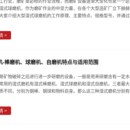
工行业，磨矿是必经的作业流程，而磨矿设备逐渐大型化也是一个必
湿式球磨机，作为磨矿作业的中坚力量，在各个大型选矿厂立下赫赫
大家介绍大型湿式球磨机的工作原理、主要特点、规格型号，并通过
例来了解它的磨矿能力。
 >
机-棒磨机、球磨机、自磨机特点与适用范围
是矿物破碎之后进行进一步研磨的设备，一般是用来研磨含有一定水
常用的湿式磨机有湿式棒磨机、湿式球磨机和湿式自磨机，三者最大
质不同，分别为钢棒、钢球和物料自身。那么这三种湿式磨机分别有
范围是怎样的?本文将给出答案。
 >