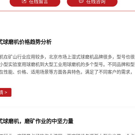
在线留言
在线咨询
式球磨机价格趋势分析
机在矿山行业应用较多，北京市场上湿式球磨机品牌很多，型号也很
小型实验室用球磨机到大型工业用球磨机的多个型号。不同品牌和型
在性能、价格、适用场景等方面各具特色，满足了不同客户的需求，
市场的多元化。那么，北京湿式球磨机的价格收到哪些因素影响?价
的呢?一起来看一看鑫海的分析。
 >
式球磨机，磨矿作业的中坚力量