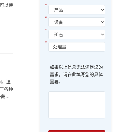
可以使
*
*
*
*
如果以上信息无法满足您的
需求，请在此填写您的具体
需要。
间。湿
于各种
一段磨
相对较
机能够