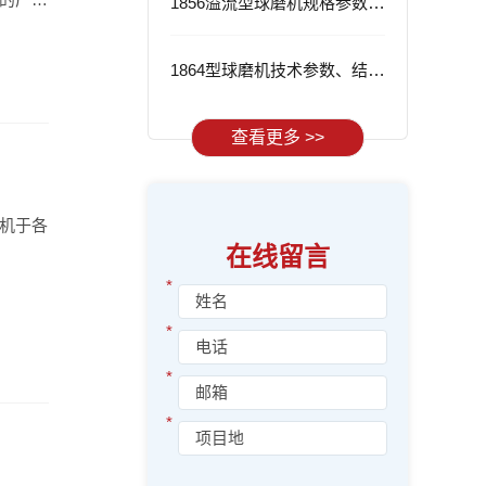
1856溢流型球磨机规格参数与应用
这里鑫
1864型球磨机技术参数、结构特点及工作流程
查看更多 >>
机于各
在线留言
*
*
*
*