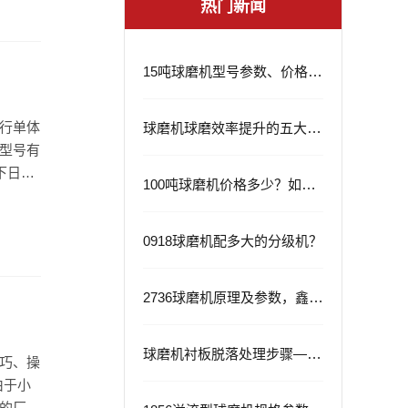
热门新闻
15吨球磨机型号参数、价格及应用领域
行单体
球磨机球磨效率提升的五大策略
型号有
下日处
100吨球磨机价格多少？如何选择？
0918球磨机配多大的分级机？
2736球磨机原理及参数，鑫海2736球磨机的优势
球磨机衬板脱落处理步骤——从根源解决问题
巧、操
由于小
的厂家