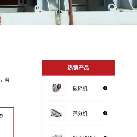
热销产品
等，帮
破碎机
筛分机
协