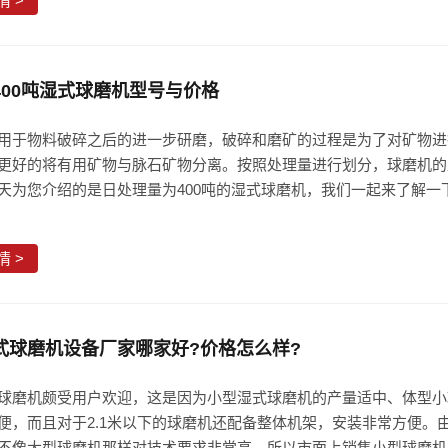
 >
400吨湿式球磨机型号与价格
用于物料破碎之后的进一步研磨，破碎和磨矿的过程是为了对矿物进
更好的将有用矿物与脉石矿物分离。按照处理量进行划分，球磨机的
天为您介绍的是日处理量为400吨的湿式球磨机，我们一起来了解一
吨的球磨机都有哪些型号，价格是多少。
 >
式球磨机设备厂家哪家好?价格怎么样?
球磨机颇受用户欢迎，这是因为小型湿式球磨机的产量适中、体型小
便，而且对于2.1米以下的球磨机还配备整体机架，安装非常方便。
不像大型球磨机那样对技术要求非常高，所以市面上销售小型球磨机