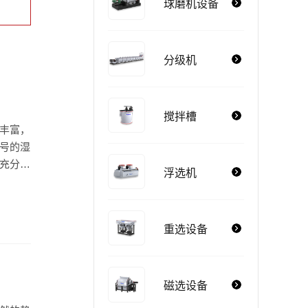
球磨机设备
分级机
搅拌槽
丰富，
号的湿
充分体
浮选机
格走势
重选设备
磁选设备