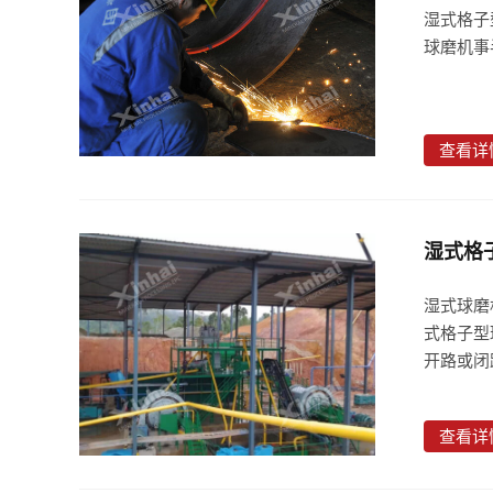
湿式格子
球磨机事
查看详情
湿式格
湿式球磨
式格子型
开路或闭
矿。由于
粗，一般
查看详情
更好的避