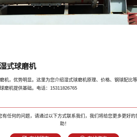
湿式球磨机
磨机，优势明显。这里为您介绍湿式球磨机原理、价格、钢球配比
提供基础。电话：15311826765
您有任何的问题，请通过以下方式联系我们，我们将给您更多更好的
助！