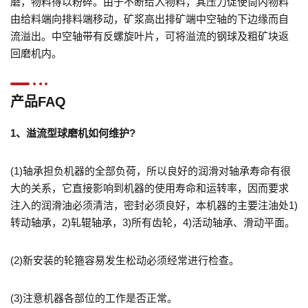
磨，物料得以粉碎。由于不断给入物料，其压力促使筒内物料
由给料端向排料端移动，矿浆高出排矿端中空轴的下边缘而自
流溢出。中空轴带有反螺旋叶片，可将溢流的钢球及粗矿块返
回磨机内。
产品FAQ
1、溢流型球磨机如何维护?
(1)轴承担负机器的全部负荷，所以良好的润滑对轴承寿命有很
大的关系，它直接影响到机器的使用寿命和运转率，因而要求
注入的润滑油必须清洁，密封必须良好，本机器的主要注油处1
)
转动轴承，
2
)
轧辊轴承，
3
)
所有齿轮，
4
)
活动轴承、滑动平面。
(2)
新安装的轮箍容易发生松动必须经常进行检查。
(3)
注意机器各部位的工作是否正常。