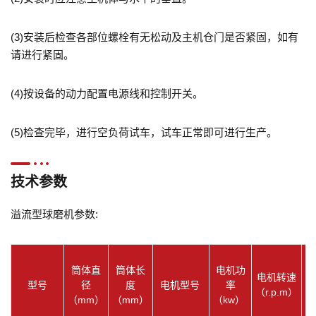
(3)
安装后检查各部位螺栓有无松动及主机仓门是否紧固，如有
请进行紧固。
(4)
按设备的动力配置电源线和控制开关。
(5)
检查完毕，进行空负荷试车，试车正常即可进行生产。
技术参数
溢流型球磨机参数:
筒体直
筒体长
电机功
电机转速
型号
径
度
电机型号
率
（r.p.m）
（
（mm）
（mm）
（kw）