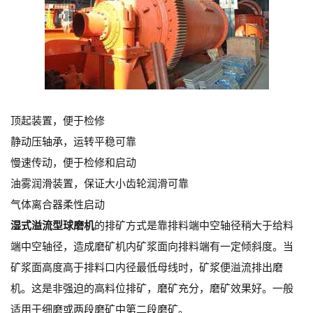
顶起装置，便于检修
静动压轴承，运转平稳可靠
慢速传动，便于检修和启动
油雾润滑装置，保证大小齿轮润滑可靠
气体离合器柔性启动
湿式溢流型球磨机
的排矿方式是靠排料端中空轴径稍大于给料
端中空轴径，造成磨矿机内矿浆面向排料端有一定倾斜度。当
矿浆面高度高于排料口内径最低母线时，矿浆便溢流排出磨
机。这是非强迫的高料位排矿，磨矿充分，磨矿效果好。一般
适用于细磨或两段磨矿中第二段磨矿。