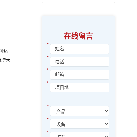
在线留言
*
可达
*
而增大
*
*
*
*
*