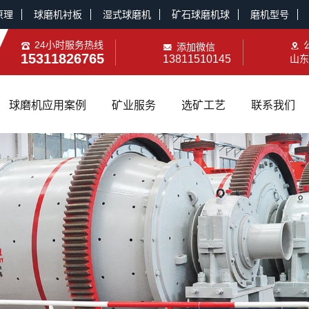
原理
球磨机衬板
湿式球磨机
矿石球磨机球
磨机型号
24小时服务热线
添加微信
15311826765
13811510145
山东
球磨机应用案例
矿业服务
选矿工艺
联系我们