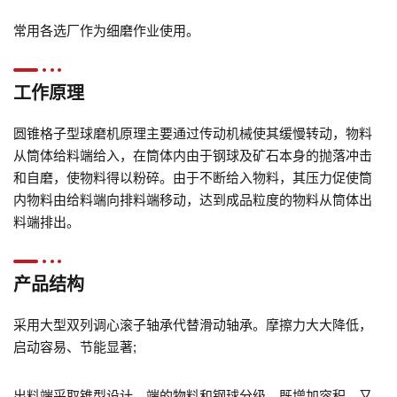
常用各选厂作为细磨作业使用。
工作原理
圆锥格子型球磨机原理主要通过传动机械使其缓慢转动，物料
从筒体给料端给入，在筒体内由于钢球及矿石本身的抛落冲击
和自磨，使物料得以粉碎。由于不断给入物料，其压力促使筒
内物料由给料端向排料端移动，达到成品粒度的物料从筒体出
料端排出。
产品结构
采用大型双列调心滚子轴承代替滑动轴承。摩擦力大大降低，
启动容易、节能显著;
出料端采取锥型设计，端的物料和钢球分级，既增加容积，又