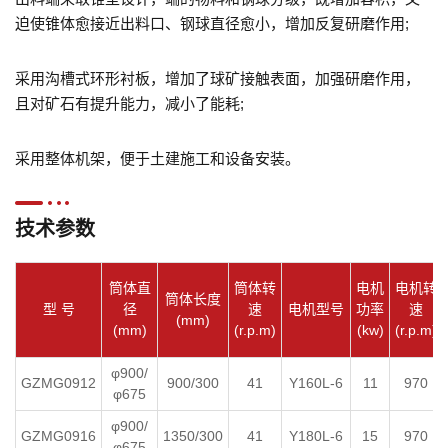
迫使锥体愈接近出料口、钢球直径愈小，增加反复研磨作用;
采用沟槽式环形衬板，增加了球矿接触表面，加强研磨作用，
且对矿石有提升能力，减小了能耗;
采用整体机架，便于土建施工和设备安装。
技术参数
筒体直
筒体转
电机
电机转
筒体长度
型 号
径
速
电机型号
功率
速
(mm)
(mm)
(r.p.m)
(kw)
(r.p.m)
φ900/
GZMG0912
900/300
41
Y160L-6
11
970
φ675
φ900/
GZMG0916
1350/300
41
Y180L-6
15
970
φ675