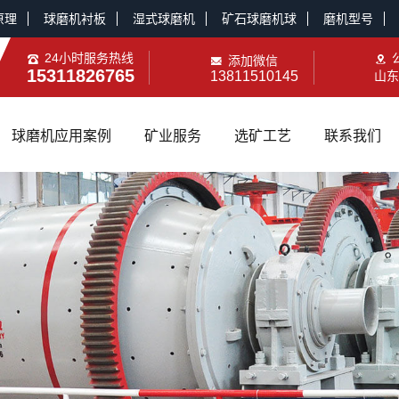
原理
球磨机衬板
湿式球磨机
矿石球磨机球
磨机型号
24小时服务热线
添加微信
15311826765
13811510145
山东
球磨机应用案例
矿业服务
选矿工艺
联系我们