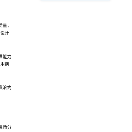
质量，
，设计
理能力
应用前
磁滚筒
磁场分