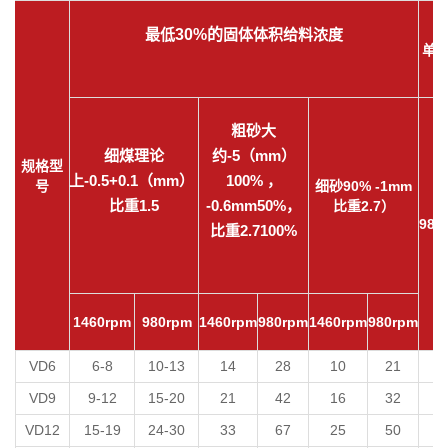
最低
30%的
固体体积给料浓度
单台
粗砂大
细煤理论
约-5（mm）
规格型
上-0.5+0.1（mm）
100% ，
号
细砂90% -1mm
比重
1.5
-0.6mm50%
，
比重2.7）
980r
比重
2.7100%
1460rpm
980rpm
1460rpm
980rpm
1460rpm
980rpm
VD6
6-8
10-13
14
28
10
21
2
VD9
9-12
15-20
21
42
16
32
3
VD12
15-19
24-30
33
67
25
50
5