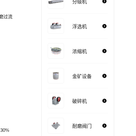
分级机
磨过流
浮选机
浓缩机
金矿设备
破碎机
。
耐磨阀门
30%