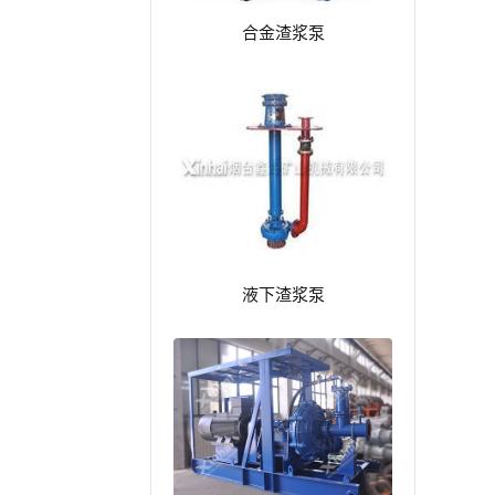
合金渣浆泵
液下渣浆泵