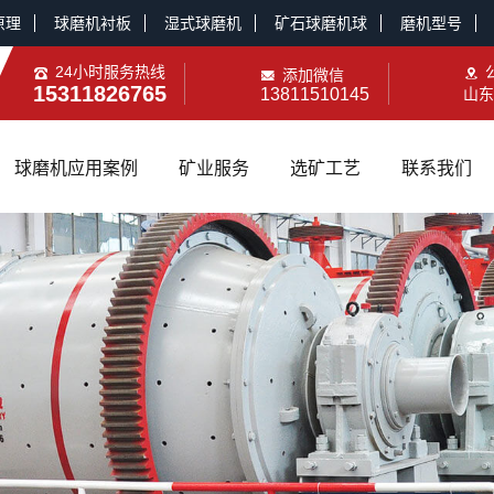
原理
球磨机衬板
湿式球磨机
矿石球磨机球
磨机型号
24小时服务热线
添加微信
15311826765
13811510145
山东
球磨机应用案例
矿业服务
选矿工艺
联系我们