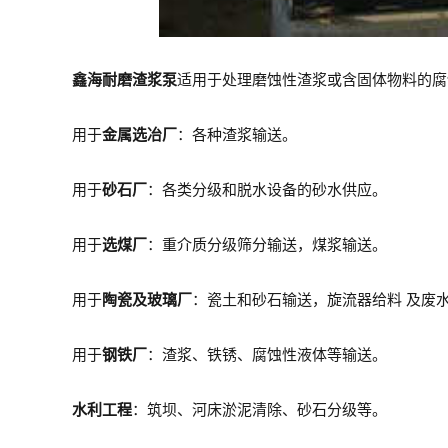
鑫海耐磨渣浆泵
适用于处理磨蚀性渣浆或含固体物料的腐
用于
金属选冶厂
：各种渣浆输送。
用于
砂石厂
：各类分级和脱水设备的砂水供应。
用于
选煤厂
：重介质分级筛分输送，煤浆输送。
用于
陶瓷及玻璃厂
：瓷土和砂石输送，旋流器给料 及废
用于
钢铁厂
：渣浆、铁锈、腐蚀性液体等输送。
水利工程
：筑坝、河床淤泥清除、砂石分级等。