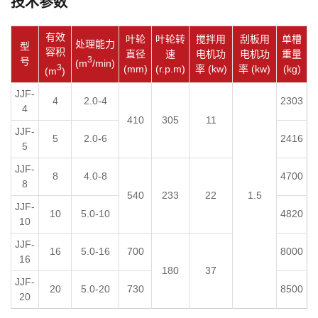
技术参数
有效
叶轮
叶轮转
搅拌用
刮板用
单槽
处理能力
型
容积
直径
速
电机功
电机功
重量
3
号
(m
/min)
3
(mm)
(r.p.m)
率 (kw)
率 (kw)
(kg)
(m
)
JJF-
4
2.0-4
2303
4
410
305
11
JJF-
5
2.0-6
2416
5
JJF-
8
4.0-8
4700
8
540
233
22
1.5
JJF-
10
5.0-10
4820
10
JJF-
16
5.0-16
700
8000
16
180
37
JJF-
20
5.0-20
730
8500
20