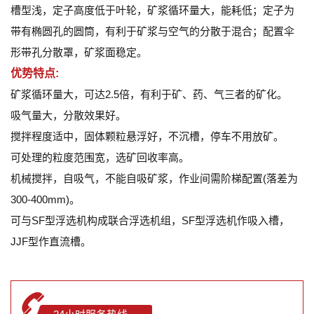
槽型浅，定子高度低于叶轮，矿浆循环量大，能耗低；定子为
带有椭圆孔的圆筒，有利于矿浆与空气的分散于混合；配置伞
形带孔分散罩，矿浆面稳定。
优势特点:
矿浆循环量大，可达2.5倍，有利于矿、药、气三者的矿化。
吸气量大，分散效果好。
搅拌程度适中，固体颗粒悬浮好，不沉槽，停车不用放矿。
可处理的粒度范围宽，选矿回收率高。
机械搅拌，自吸气，不能自吸矿浆，作业间需阶梯配置(落差为
300-400mm)。
可与
SF型浮选机
构成联合浮选机组，SF型浮选机作吸入槽，
JJF型作直流槽。