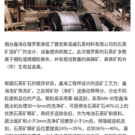
烟台鑫海在俄罗斯承揽了雅安斯诺威石英材料有限公司的石英
矿选矿厂的设计、设备提供和施工。此次俄罗斯的石英矿多数
属于细粒或微细粒嵌布，并有相当数量的高磷矿、高铁矿和共
（伴）生有益金属。
根据石英矿石的赋存状态，鑫海工程师设计的选矿工艺为：鑫
海洗矿筛洗矿，之后将矿砂（净矿）送振动筛筛分，分出不同
粒度和品位的产品。粗粒级采用重-磁选别，采用AM-30型鑫海
跳汰机处理30～3mm的洗净矿，可获得含石英矿石40％以上的
优质石英矿精矿，再经手选除杂后，作为电池石英矿粉原料。
跳汰尾矿和小于3mm洗净矿径磨至小于1m后，用强磁选机选
别，石英矿精矿品位要提高24％～25％，达到36％～40％，满