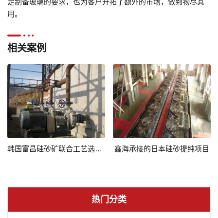
足制备玻璃的要求，也为客户开拓了额外的市场，做到物尽其
用。
相关案例
韩国富昌硅砂矿联合工艺选厂胜利竣工
鑫海承接的日本硅砂提纯项目
热门分类