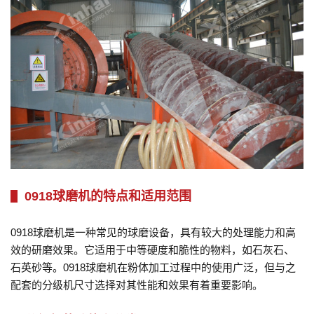
0918球磨机的特点和适用范围
0918球磨机是一种常见的球磨设备，具有较大的处理能力和高
效的研磨效果。它适用于中等硬度和脆性的物料，如石灰石、
石英砂等。0918球磨机在粉体加工过程中的使用广泛，但与之
配套的分级机尺寸选择对其性能和效果有着重要影响。