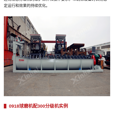
定运行和效果的持续优化。
0918球磨机配300分级机实例