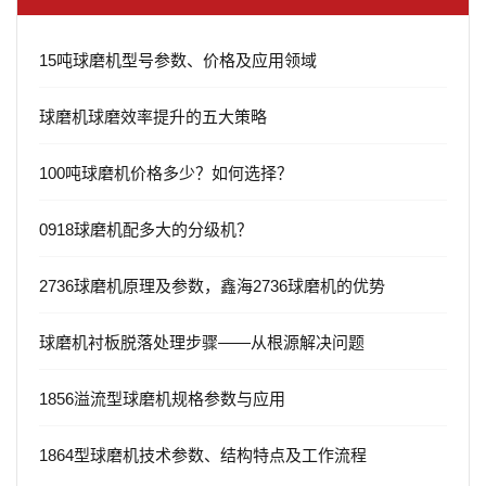
15吨球磨机型号参数、价格及应用领域
球磨机球磨效率提升的五大策略
100吨球磨机价格多少？如何选择？
0918球磨机配多大的分级机？
2736球磨机原理及参数，鑫海2736球磨机的优势
球磨机衬板脱落处理步骤——从根源解决问题
1856溢流型球磨机规格参数与应用
1864型球磨机技术参数、结构特点及工作流程