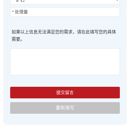
*
如果以上信息无法满足您的需求，请在此填写您的具体
需要。