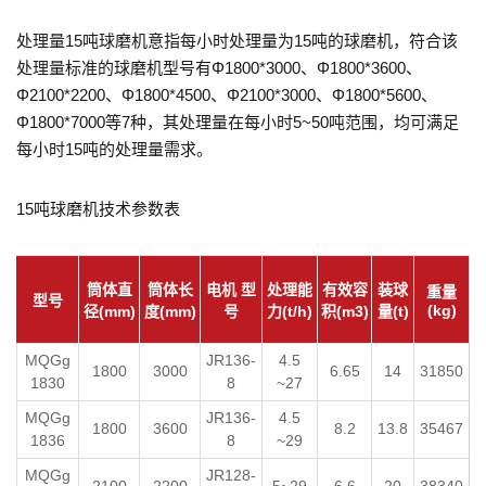
处理量15吨球磨机意指每小时处理量为15吨的球磨机，符合该
处理量标准的球磨机型号有Φ1800*3000、Φ1800*3600、
Φ2100*2200、Φ1800*4500、Φ2100*3000、Φ1800*5600、
Φ1800*7000等7种，其处理量在每小时5~50吨范围，均可满足
每小时15吨的处理量需求。
15吨球磨机技术参数表
筒体直
筒体长
电机 型
处理能
有效容
装球
重量
型号
(kg)
径(mm)
度(mm)
号
力(t/h)
积(m3)
量(t)
MQGg
JR136-
4.5
1800
3000
6.65
14
31850
1830
8
~27
MQGg
JR136-
4.5
1800
3600
8.2
13.8
35467
1836
8
~29
MQGg
JR128-
2100
2200
5~29
6.6
20
38340