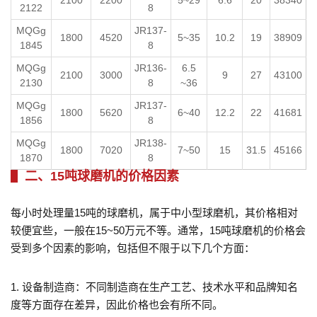
2122
8
MQGg
JR137-
1800
4520
5~35
10.2
19
38909
1845
8
MQGg
JR136-
6.5
2100
3000
9
27
43100
2130
8
~36
MQGg
JR137-
1800
5620
6~40
12.2
22
41681
1856
8
MQGg
JR138-
1800
7020
7~50
15
31.5
45166
1870
8
二、15吨球磨机的价格因素
每小时处理量15吨的球磨机，属于中小型球磨机，其价格相对
较便宜些，一般在15~50万元不等。通常，15吨球磨机的价格会
受到多个因素的影响，包括但不限于以下几个方面：
1. 设备制造商：不同制造商在生产工艺、技术水平和品牌知名
度等方面存在差异，因此价格也会有所不同。