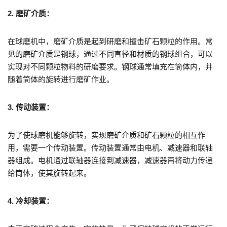
2. 磨矿介质：
在球磨机中，磨矿介质是起到研磨和撞击矿石颗粒的作用。常
见的磨矿介质是钢球，通过不同直径和材质的钢球组合，可以
实现对不同颗粒物料的研磨要求。钢球通常填充在筒体内，并
随着筒体的旋转进行磨矿作业。
3. 传动装置：
为了使球磨机能够旋转，实现磨矿介质和矿石颗粒的相互作
用，需要一个传动装置。传动装置通常由电机、减速器和联轴
器组成。电机通过联轴器连接到减速器，减速器再将动力传递
给筒体，使其旋转起来。
4. 冷却装置：