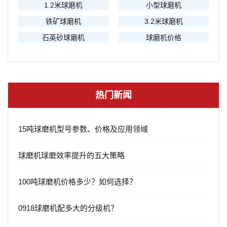
1.2米球磨机
小型球磨机
铁矿球磨机
3.2米球磨机
石英砂球磨机
球磨机价格
热门新闻
15吨球磨机型号参数、价格及应用领域
球磨机球磨效率提升的五大策略
100吨球磨机价格多少？如何选择？
0918球磨机配多大的分级机？