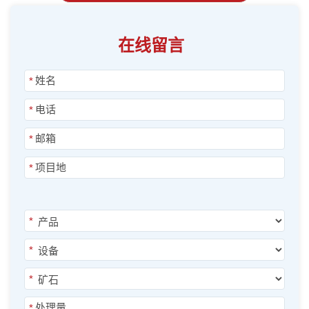
在线留言
*
*
*
*
*
*
*
*