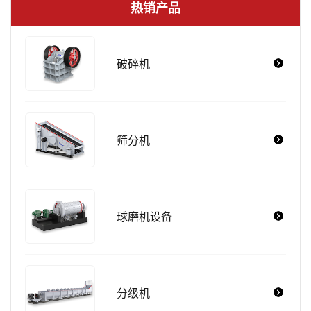
热销产品
破碎机
筛分机
球磨机设备
分级机