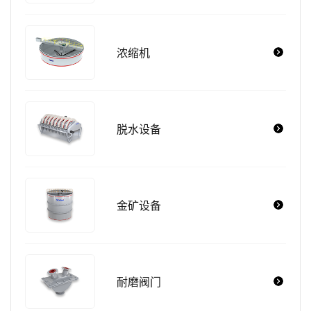
浓缩机
脱水设备
金矿设备
耐磨阀门