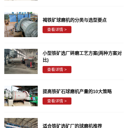
褐铁矿球磨机的分类与选型要点
查看详情 >
小型铁矿选厂碎磨工艺方案(两种方案对
比)
查看详情 >
提高铁矿石球磨机产量的10大策略
查看详情 >
适合铁矿选矿厂的球磨机推荐