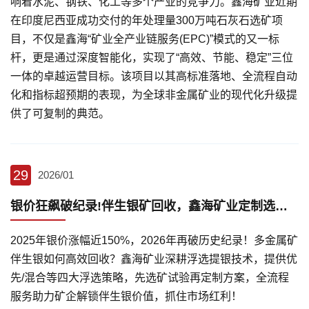
响着水泥、钢铁、化工等多个产业的竞争力。鑫海矿业近期
在印度尼西亚成功交付的年处理量300万吨石灰石选矿项
目，不仅是鑫海“矿业全产业链服务(EPC)”模式的又一标
杆，更是通过深度智能化，实现了“高效、节能、稳定”三位
一体的卓越运营目标。该项目以其高标准落地、全流程自动
化和指标超预期的表现，为全球非金属矿业的现代化升级提
供了可复制的典范。
29
2026/01
银价狂飙破纪录!伴生银矿回收，鑫海矿业定制选矿方案
2025年银价涨幅近150%，2026年再破历史纪录！多金属矿
伴生银如何高效回收？鑫海矿业深耕浮选提银技术，提供优
先/混合等四大浮选策略，先选矿试验再定制方案，全流程
服务助力矿企解锁伴生银价值，抓住市场红利！