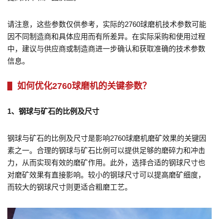
请注意，这些参数仅供参考，实际的2760球磨机技术参数可能
因不同制造商和具体应用而有所差异。在实际采购和使用过程
中，建议与供应商或制造商进一步确认和获取准确的技术参数
信息。
如何优化2760球磨机的关键参数？
1、钢球与矿石的比例及尺寸
钢球与矿石的比例及尺寸是影响2760球磨机磨矿效果的关键因
素之一。合理的钢球与矿石比例可以提供足够的磨碎力和冲击
力，从而实现有效的磨矿作用。此外，选择合适的钢球尺寸也
对磨矿效果有直接影响。较小的钢球尺寸可以提高磨矿细度，
而较大的钢球尺寸则更适合粗磨工艺。