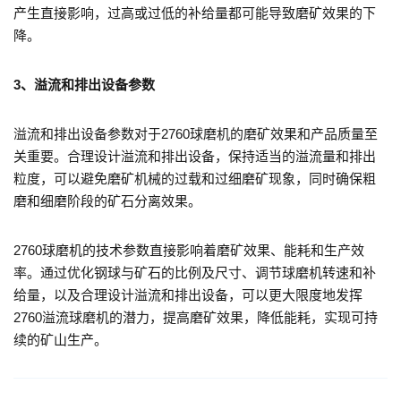
产生直接影响，过高或过低的补给量都可能导致磨矿效果的下
降。
3、溢流和排出设备参数
溢流和排出设备参数对于2760球磨机的磨矿效果和产品质量至
关重要。合理设计溢流和排出设备，保持适当的溢流量和排出
粒度，可以避免磨矿机械的过载和过细磨矿现象，同时确保粗
磨和细磨阶段的矿石分离效果。
2760球磨机的技术参数直接影响着磨矿效果、能耗和生产效
率。通过优化钢球与矿石的比例及尺寸、调节球磨机转速和补
给量，以及合理设计溢流和排出设备，可以更大限度地发挥
2760溢流球磨机的潜力，提高磨矿效果，降低能耗，实现可持
续的矿山生产。