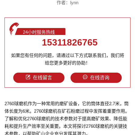
作者：lynn
24小时服务热线
15311826765
如果您有任何的问题，请通过以下方式联系我们，我们将
给您更多更好的协助！
在线留言
在线咨询
2760球磨机作为一种常用的磨矿设备，它的筒体直径2.7米，筒
体长度为6米。2760球磨机在矿石粉磨过程中发挥着重要作用。
了解和优化2760球磨机的技术参数对于提高磨矿效果、降低能
耗和提升生产效率至关重要。本文将探讨2760球磨机的关键技
术参数，以帮助矿山企业充分发挥其潜力。