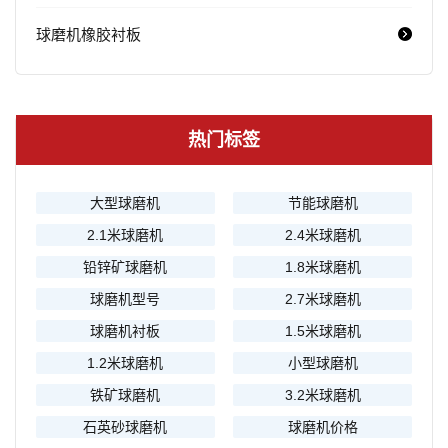
球磨机橡胶衬板
热门标签
大型球磨机
节能球磨机
2.1米球磨机
2.4米球磨机
铅锌矿球磨机
1.8米球磨机
球磨机型号
2.7米球磨机
球磨机衬板
1.5米球磨机
1.2米球磨机
小型球磨机
铁矿球磨机
3.2米球磨机
石英砂球磨机
球磨机价格