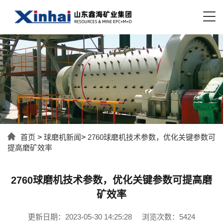
首页
>
球磨机新闻
>
2760球磨机技术参数，优化关键参数可
提高磨矿效率
2760球磨机技术参数，优化关键参数可提高磨
矿效率
更新日期：2023-05-30 14:25:28
浏览次数：5424