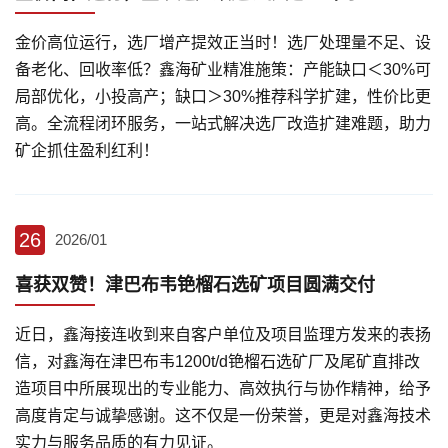
金价高位运行，选厂增产提效正当时！选厂处理量不足、设
备老化、回收率低？鑫海矿业精准施策：产能缺口＜30%可
局部优化，小投高产；缺口＞30%推荐科学扩建，性价比更
高。全流程闭环服务，一站式解决选厂改造扩建难题，助力
矿企抓住盈利红利！
26
2026/01
喜获双赞！津巴布韦铯榴石选矿项目圆满交付
近日，鑫海接连收到来自客户单位及项目监理方发来的表扬
信，对鑫海在津巴布韦1200t/d铯榴石选矿厂及尾矿直排改
造项目中所展现出的专业能力、高效执行与协作精神，给予
高度肯定与诚挚感谢。这不仅是一份荣誉，更是对鑫海技术
实力与服务品质的有力见证。