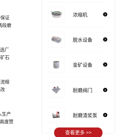
浓缩机
艺保证
两段磨
脱水设备
当选厂
，矿石
金矿设备
产流程
行改
耐磨阀门
入生产
耐磨渣浆泵
和高度赞
查看更多 >>