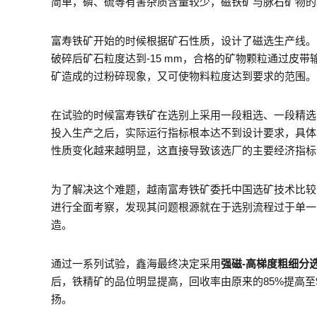
简单，磷、硫等有害杂质含量较少，磁铁矿与脉石矿物的
富寿铁矿开始的时候根据矿石性质，设计了磁选生产线。
破碎后矿石粒度达到-15 mm，合格的矿物颗粒通过皮
矿造成的过粉碎现象，又可使物料粒度达到要求的范围。
在试验的时候富寿铁矿在选别上采用一段粗选、一段精选
投入生产之后，实际运行指标根本达不到设计要求，具体
性质变化越来越明显，这直接导致该选厂的主要经济指标
为了解决这个难题，越南富寿铁矿委托中国选矿技术比较
进行全面考察，发现其问题根源就在于选别流程过于单一
造。
通过一系列试验，鑫海最终决定采用
强磁-高梯度粗细分
后，铁精矿的品位明显提高，回收率由原来的85%提高
扬。