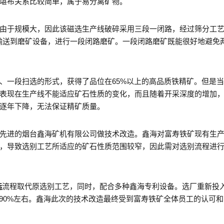
堪布关系比较简单，属于易分离矿物。
由于规模大，因此该磁选生产线破碎采用三段一闭路，经过筛分工
带输送到磨矿设备，进行一段闭路磨矿。一段闭路磨矿既能很好地避免
、一段扫选的形式，获得了品位在65%以上的高品质铁精矿。但是
表现在生产线不能适应矿石性质的变化，而且随着开采深度的增加
逐年下降，无法保证精矿质量。
先进的烟台鑫海矿机有限公司做技术改造。鑫海对富寿铁矿现有生
，导致选别工艺所适应的矿石性质范围较窄，因此需对选别流程进
选
流程取代原选别工艺，同时，配合多种鑫海专利设备。选厂重新投
至90%左右。鑫海此次的技术改造最终受到富寿铁矿全体员工的认可