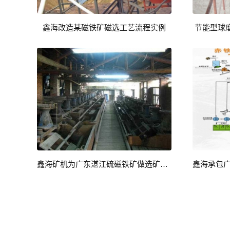
鑫海改造某磁铁矿磁选工艺流程实例
节能型球
鑫海矿机为广东湛江硫磁铁矿做选矿试验设计