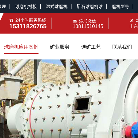
原理
球磨机衬板
湿式球磨机
矿石球磨机球
磨机型号
24小时服务热线
添加微信
15311826765
13811510145
山东
球磨机应用案例
矿业服务
选矿工艺
联系我们