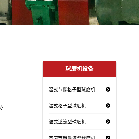
球磨机设备
湿式节能格子型球磨机
湿式格子型球磨机
协
湿式溢流型球磨机
直筒节能溢流型球磨机