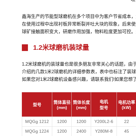
鑫海生产的节能型球磨机在多个项目中为客户节省成本，
在使用过程中出现衬板异常断裂并吐大块的现象，后来使
球矿接触面积变大，研磨作用加强，物料粒度更加可控。
1.2米球磨机装球量
1.2米球磨机的装球量也是很多朋友非常关心的话题，由
介绍的几款1米2球磨机的详细参数表，表中也标注了装
如果您对1米2球磨机设备感兴趣，请联系我们!如果您想
电机
筒体直径
筒体长度
电机功率
型号
(mm)
(mm)
(kW)
型号
MQGg 1212
1200
1200
Y200L2-6
22
MQGg 1224
1200
2400
Y280M-8
45