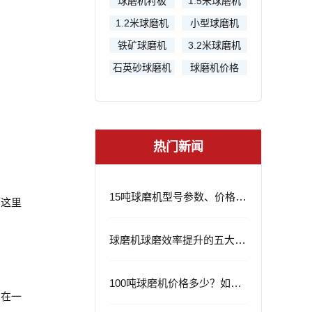
球磨机衬板
1.5米球磨机
1.2米球磨机
小型球磨机
铁矿球磨机
3.2米球磨机
石英砂球磨机
球磨机价格
热门新闻
15吨球磨机型号参数、价格及应用领域
们这里
球磨机球磨效率提升的五大策略
100吨球磨机价格多少？如何选择？
常在一