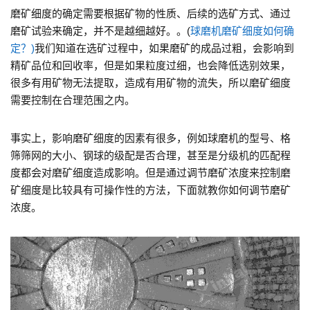
磨矿细度的确定需要根据矿物的性质、后续的选矿方式、通过
磨矿试验来确定，并不是越细越好。。(
球磨机磨矿细度如何确
定？)
我们知道在选矿过程中，如果磨矿的成品过粗，会影响到
精矿品位和回收率，但是如果粒度过细，也会降低选别效果，
很多有用矿物无法提取，造成有用矿物的流失，所以磨矿细度
需要控制在合理范围之内。
事实上，影响磨矿细度的因素有很多，例如球磨机的型号、格
筛筛网的大小、钢球的级配是否合理，甚至是分级机的匹配程
度都会对磨矿细度造成影响。但是通过调节磨矿浓度来控制磨
矿细度是比较具有可操作性的方法，下面就教你如何调节磨矿
浓度。