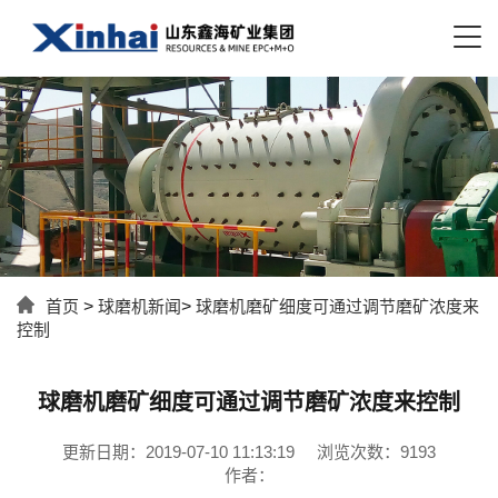
首页
>
球磨机新闻
>
球磨机磨矿细度可通过调节磨矿浓度来
控制
球磨机磨矿细度可通过调节磨矿浓度来控制
更新日期：2019-07-10 11:13:19
浏览次数：9193
作者：