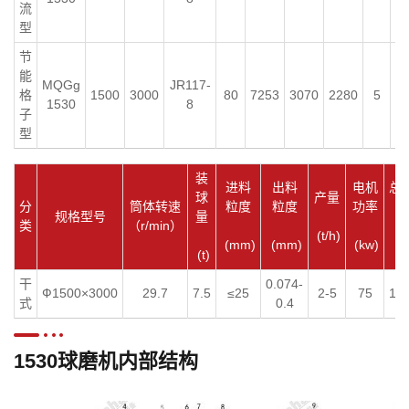
流
型
节
能
MQGg
JR117-
格
1500
3000
80
7253
3070
2280
5
1
1530
8
子
型
装
进料
出料
电机
总
球
产量
分
筒体转速
粒度
粒度
功率
量
规格型号
量
类
（r/min）
(t/h)
(mm)
(mm)
(kw)
(t
(t)
干
0.074-
Ф1500×3000
29.7
7.5
≤25
2-5
75
19.
式
0.4
1530球磨机内部结构