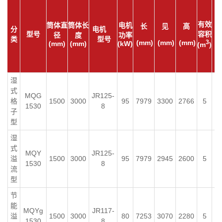
上
线
有效
筒体直
筒体长
电机
长
见
高
分
电机
装
型号
容积
径
度
功率
类
型号
球
(mm)
(mm)
(mm)
3
(mm)
(mm)
(kW)
(m
)
量
(t
湿
式
MQG
JR125-
格
1500
3000
95
7979
3300
2766
5
1
1530
8
子
型
湿
式
MQY
JR125-
溢
1500
3000
95
7979
2945
2600
5
1
1530
8
流
型
节
能
MQYg
JR117-
溢
1500
3000
80
7253
3070
2280
5
1
1530
8