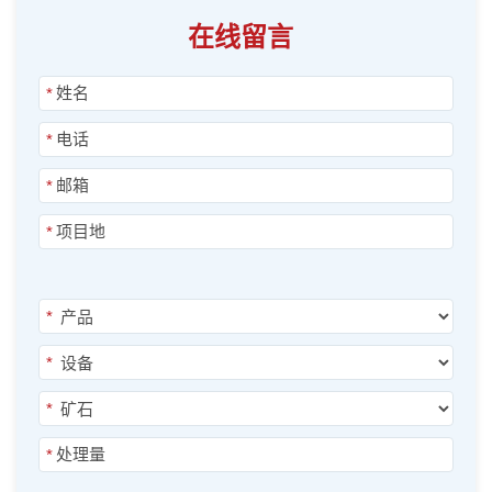
在线留言
*
*
*
*
*
*
*
*