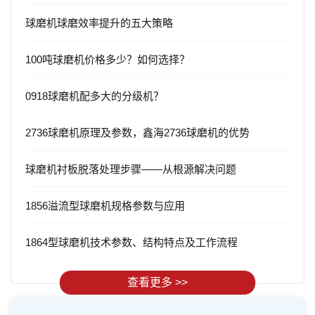
球磨机球磨效率提升的五大策略
100吨球磨机价格多少？如何选择？
0918球磨机配多大的分级机？
2736球磨机原理及参数，鑫海2736球磨机的优势
球磨机衬板脱落处理步骤——从根源解决问题
1856溢流型球磨机规格参数与应用
1864型球磨机技术参数、结构特点及工作流程
查看更多 >>