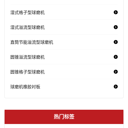
湿式格子型球磨机
湿式溢流型球磨机
直筒节能溢流型球磨机
圆锥溢流型球磨机
圆锥格子型球磨机
球磨机橡胶衬板
热门标签