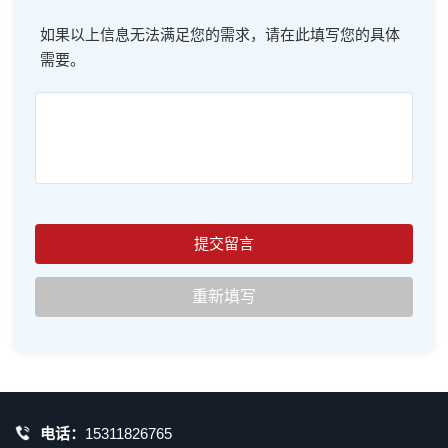
如果以上信息无法满足您的需求，请在此填写您的具体
需要。
电话：
15311826765