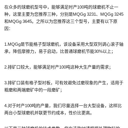
在众多的球磨机型号中，能够满足时产100吨的球磨机不止一
种，这里主要为您推荐三种，分别是MQGg 3231、MQGg 3245
和MQGg 3645。之所以为您推荐这三个型号，主要有以下原
因：
1.MQGg是节能格子型球磨机，该设备采用大型双列调心滚子轴
承，降低摩擦力，易于启动，比普通球磨机节能30%以上；
2.排矿口较大，能够满足时产100吨这种大生产量的需求；
3.排矿口装有格子型衬板，可有效避免过磨现象的产生，适用于
粗磨和两端磨矿中的一段磨矿；
4.对于时产100吨的产量，我们尽量选择一台大型设备，这样比
两台小型球磨机并联更节约成本，性价比更高。