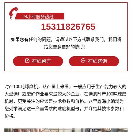
24小时服务热线
15311826765
如果您有任何的问题，请通过以下方式联系我们，我们将
给您更多更好的协助！
在线留言
在线咨询
时产100吨球磨机，从产量上来看，一般应用于生产能力较大的
大型选厂或磨矿作业要求量较大的企业。在选购时产100吨球磨
机时，更受关注的应该是技术参数和价格。这里鑫海小编就为
您列举满足这一产量需求的球磨机型号，并介绍其技术参数和
价格。