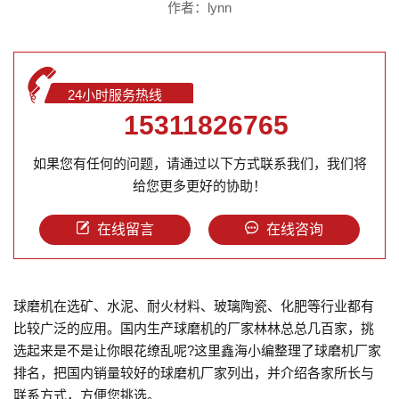
作者：lynn
24小时服务热线
15311826765
如果您有任何的问题，请通过以下方式联系我们，我们将
给您更多更好的协助！
在线留言
在线咨询
球磨机在选矿、水泥、耐火材料、玻璃陶瓷、化肥等行业都有
比较广泛的应用。国内生产球磨机的厂家林林总总几百家，挑
选起来是不是让你眼花缭乱呢?这里鑫海小编整理了球磨机厂家
排名，把国内销量较好的球磨机厂家列出，并介绍各家所长与
联系方式，方便您挑选。