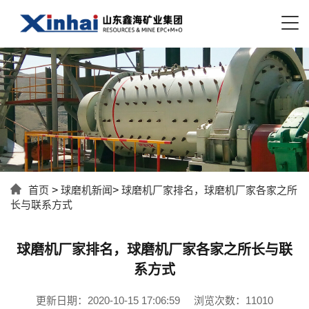
首页
>
球磨机新闻
>
球磨机厂家排名，球磨机厂家各家之所
长与联系方式
球磨机厂家排名，球磨机厂家各家之所长与联
系方式
更新日期：2020-10-15 17:06:59
浏览次数：11010