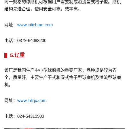
同一规格的球磨机可根据用户需要制成溢流型或格子型。磨机
结构先进合理，使用安全可靠，效率高。
网址：
www.citichmc.com
电话：0379-64088230
5.辽重
该厂是我国生产中小型球磨机的重要厂家，品种规格较为齐
全，质量好，主要生产干式和湿式格子型球磨机及溢流型球磨
机。
网址：
www.lnlzjx.com
电话：024-54319909