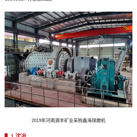
2019年河南源丰矿业采购鑫海球磨机
1.沈冶