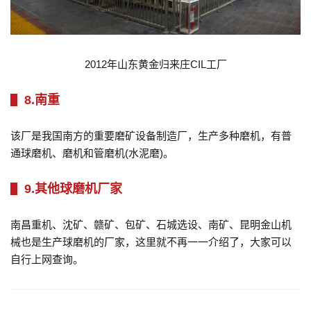
2012年山东黄金归来庄CIL工厂
8.南重
该厂是我国南方的重要磨矿设备制造厂，生产多种磨机，有普
通球磨机、磨机和管磨机(水泥磨)。
9.其他球磨机厂家
南昌重机、沈矿、赣矿、包矿、石城选设、南矿、昆明金山机
械也是生产球磨机的厂家，这里就不再一一介绍了，大家可以
自行上网查询。