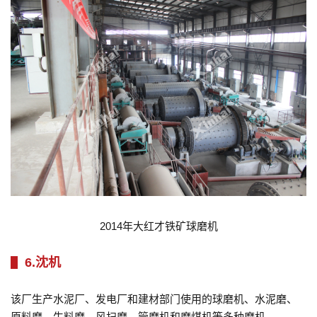
2014年大红才铁矿球磨机
6.沈机
该厂生产水泥厂、发电厂和建材部门使用的球磨机、水泥磨、
原料磨、生料磨、风扫磨、管磨机和磨煤机等多种磨机。