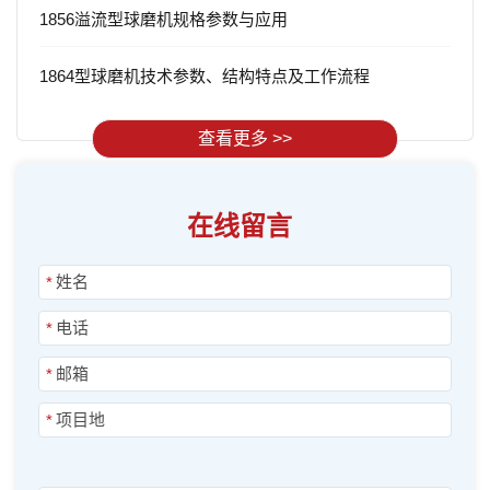
1856溢流型球磨机规格参数与应用
1864型球磨机技术参数、结构特点及工作流程
查看更多 >>
在线留言
*
*
*
*