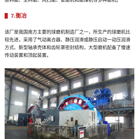
7.衡冶
该厂是我国南方主要的球磨机制造厂之一，所生产的球磨机比
较先进，采用了气动离合器、静压润滑或静压启动一动压润滑
方式、新型轴承壳体和齿轮罩密封结构，大型磨机配备了慢速
传动装置和顶起装置。