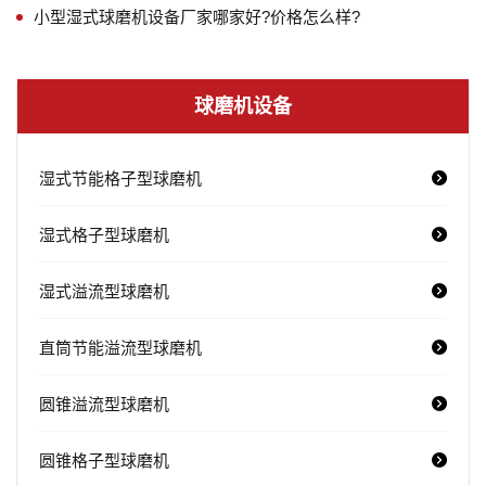
小型湿式球磨机设备厂家哪家好?价格怎么样?
球磨机设备
湿式节能格子型球磨机
湿式格子型球磨机
湿式溢流型球磨机
直筒节能溢流型球磨机
圆锥溢流型球磨机
圆锥格子型球磨机