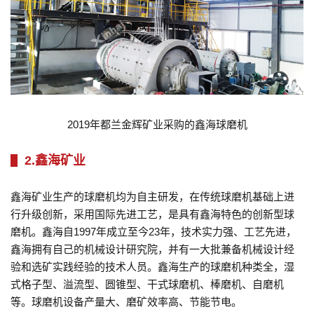
2019年都兰金辉矿业采购的鑫海球磨机
2.鑫海矿业
鑫海矿业生产的球磨机均为自主研发，在传统球磨机基础上进
行升级创新，采用国际先进工艺，是具有鑫海特色的创新型球
磨机。鑫海自1997年成立至今23年，技术实力强、工艺先进，
鑫海拥有自己的机械设计研究院，并有一大批兼备机械设计经
验和选矿实践经验的技术人员。鑫海生产的球磨机种类全，湿
式格子型、溢流型、圆锥型、干式球磨机、棒磨机、自磨机
等。球磨机设备产量大、磨矿效率高、节能节电。