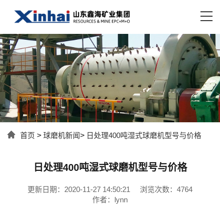
首页
>
球磨机新闻
>
日处理400吨湿式球磨机型号与价格
日处理400吨湿式球磨机型号与价格
更新日期：2020-11-27 14:50:21
浏览次数：4764
作者：lynn