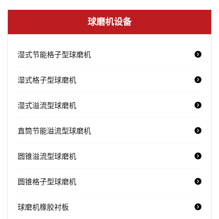
球磨机设备
湿式节能格子型球磨机
湿式格子型球磨机
湿式溢流型球磨机
直筒节能溢流型球磨机
圆锥溢流型球磨机
圆锥格子型球磨机
球磨机橡胶衬板