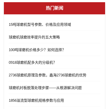
热门新闻
15吨球磨机型号参数、价格及应用领域
球磨机球磨效率提升的五大策略
100吨球磨机价格多少？如何选择？
0918球磨机配多大的分级机？
2736球磨机原理及参数，鑫海2736球磨机的优势
球磨机衬板脱落处理步骤——从根源解决问题
1856溢流型球磨机规格参数与应用