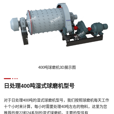
400吨球磨机3D展示图
日处理400吨湿式球磨机型号
对于日处理400吨的湿式球磨机型号，我们按照球磨机每天工作
十个小时来计算，每小时需要处理40吨左右的物料，这里为您
推荐的是22和24系列的湿式球磨机。主要的型号有