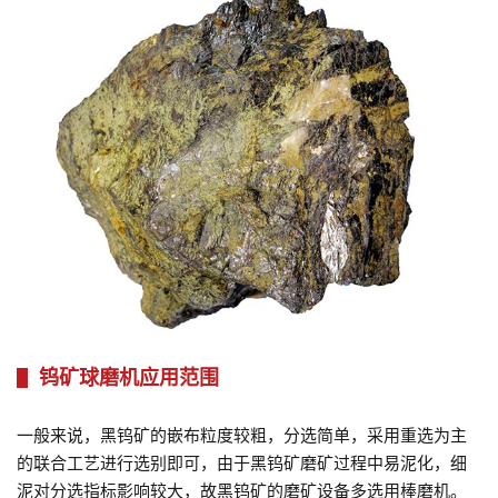
钨矿球磨机应用范围
一般来说，黑钨矿的嵌布粒度较粗，分选简单，采用重选为主
的联合工艺进行选别即可，由于黑钨矿磨矿过程中易泥化，细
泥对分选指标影响较大，故黑钨矿的磨矿设备多选用棒磨机。