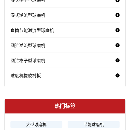
湿式格子型球磨机
湿式溢流型球磨机
直筒节能溢流型球磨机
圆锥溢流型球磨机
圆锥格子型球磨机
球磨机橡胶衬板
热门标签
大型球磨机
节能球磨机