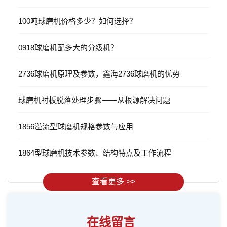
100吨球磨机价格多少？如何选择？
0918球磨机配多大的分级机？
2736球磨机原理及参数，鑫海2736球磨机的优势
球磨机衬板脱落处理步骤——从根源解决问题
1856溢流型球磨机规格参数与应用
1864型球磨机技术参数、结构特点及工作流程
查看更多 >>
在线留言