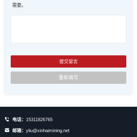
需要。
电话：
15311826765
邮箱：
yliu@xinhaimining.net