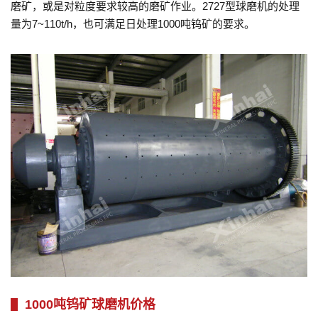
磨矿，或是对粒度要求较高的磨矿作业。2727型球磨机的处理
量为7~110t/h，也可满足日处理1000吨钨矿的要求。
1000吨钨矿球磨机价格