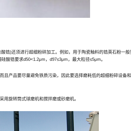
硅酸锆)还须进行超细粉碎加工。例如，用于陶瓷釉料的锆英石粉一般
细硅酸锆要求d50<1.2μm，d97≤3μm，最大粒径≤5μm。
而且产品要尽量避免铁质污染，因此要选择磨耗低的超细粉碎设备
采用旋转筒式球磨机和搅拌磨或砂磨机。