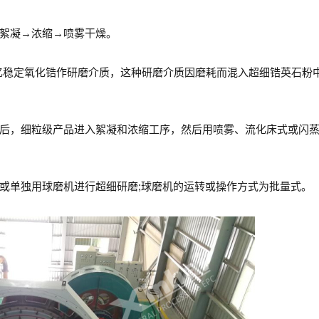
絮凝→浓缩→喷雾干燥。
或钇稳定氧化锆作研磨介质，这种研磨介质因磨耗而混入超细锆英石粉
后，细粒级产品进入絮凝和浓缩工序，然后用喷雾、流化床式或闪
或单独用球磨机进行超细研磨;球磨机的运转或操作方式为批量式。