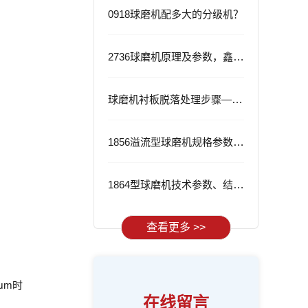
0918球磨机配多大的分级机？
2736球磨机原理及参数，鑫海2736球磨机的优势
球磨机衬板脱落处理步骤——从根源解决问题
1856溢流型球磨机规格参数与应用
1864型球磨机技术参数、结构特点及工作流程
查看更多 >>
μm时
在线留言