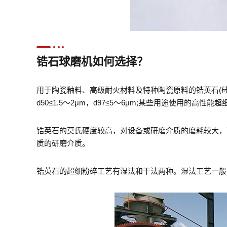
锆石球磨机如何选择？
用于陶瓷釉料、高级耐火材料及特种陶瓷原料的锆英石(
d50≤1.5～2μm，d97≤5～6μm;某些用途使用的高性能超
锆英石的莫氏硬度较高，对设备或研磨介质的磨耗较大，
质的研磨介质。
锆英石的超细粉碎工艺有湿法和干法两种。湿法工艺一般