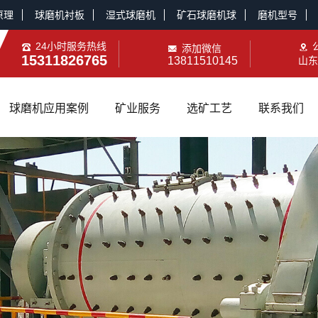
原理
球磨机衬板
湿式球磨机
矿石球磨机球
磨机型号
24小时服务热线
添加微信
15311826765
13811510145
山东
球磨机应用案例
矿业服务
选矿工艺
联系我们