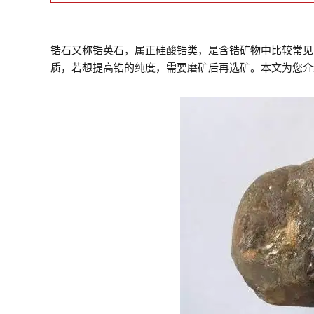
锆石又称锆英石，属正硅酸锆类，是含锆矿物中比较常见
质，若想提高锆的纯度，需要磨矿后再选矿。本文为您介