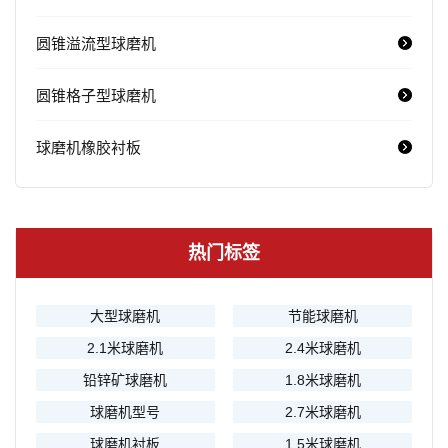
圆锥溢流型球磨机
圆锥格子型球磨机
球磨机橡胶衬板
热门标签
大型球磨机
节能球磨机
2.1米球磨机
2.4米球磨机
铅锌矿球磨机
1.8米球磨机
球磨机型号
2.7米球磨机
球磨机衬板
1.5米球磨机