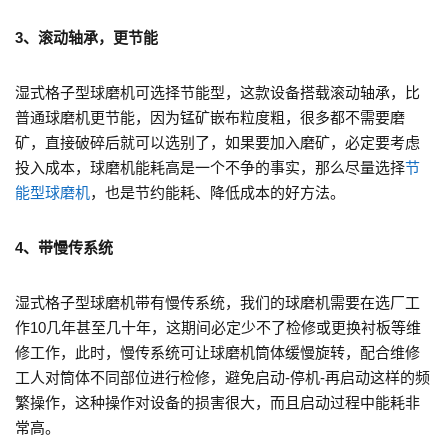
3、滚动轴承，更节能
湿式格子型球磨机可选择节能型，这款设备搭载滚动轴承，比
普通球磨机更节能，因为锰矿嵌布粒度粗，很多都不需要磨
矿，直接破碎后就可以选别了，如果要加入磨矿，必定要考虑
投入成本，球磨机能耗高是一个不争的事实，那么尽量选择
节
能型球磨机
，也是节约能耗、降低成本的好方法。
4、带慢传系统
湿式格子型球磨机带有慢传系统，我们的球磨机需要在选厂工
作10几年甚至几十年，这期间必定少不了检修或更换衬板等维
修工作，此时，慢传系统可让球磨机筒体缓慢旋转，配合维修
工人对筒体不同部位进行检修，避免启动-停机-再启动这样的频
繁操作，这种操作对设备的损害很大，而且启动过程中能耗非
常高。