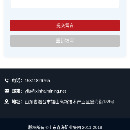
电话：
15311826765
邮箱：
yliu@xinhaimining.net
地址：
山东省烟台市福山高新技术产业区鑫海街188号
版权所有 ©山东鑫海矿业集团 2011-2018