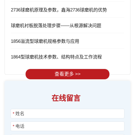
2736球磨机原理及参数，鑫海2736球磨机的优势
球磨机衬板脱落处理步骤——从根源解决问题
1856溢流型球磨机规格参数与应用
1864型球磨机技术参数、结构特点及工作流程
查看更多 >>
在线留言
*
*