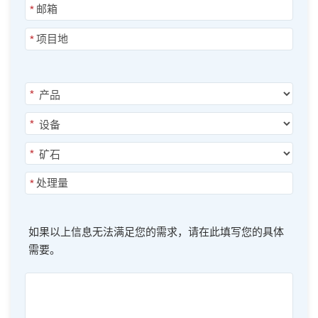
*
*
*
*
*
*
如果以上信息无法满足您的需求，请在此填写您的具体
需要。