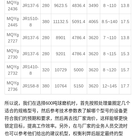
MQYg
JR137-6
280
9623.5
4836.4
3490
8 ~110
13.8
2
2436
MQYg
JR1510-
380
11132.5
5091.4
4065
8.5~140
17.5
2445
8
MQYg
JR137-6
280
8901
4786.4
3620
7 ~110
13.8
2727
MQYg
JR137-6
280
9201
4786.4
3620
8 ~115
15.3
2730
MQYg
JR1410-
320
10729
5000
3620
8 ~120
15.7
2732
8
MQYg
JR158-8
380
10764
5150
3620
12~145
17.7
2736
所以说，我们在选择600吨球磨机时，首先按照处理量圈定几个
适合的规格型号，然后参考技术参数表了解哪个型号的设备更
符合我们的预期和要求，然后再去找厂家询价，这样能够更快
锁定目标，提高工作效率。另外，在与厂家的业务人员交流时
也可以参考他们给出的建议机型，权衡利弊后敲定最终的型