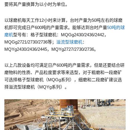
要将其产量换算为以小时为单位。
以球磨机每天工作12小时来计算，台时产量为50吨左右的球磨
机即可完成日产600吨的产量需求。能够达到台时产量
50吨的球
磨机
型号有：格子型球磨机：MQGg2430/2436/2442，
MQGg2721/2730/2736等；
溢流型球磨机
：
MQYg2430/2436/2445，MQYg2727/2730/2736。
以上几款设备均可满足日产600吨的产量需求，但是还要结合研
磨物料的性质、产品粒度要求等来选型，对于粗磨和一段磨矿
可选择格子型球磨机（MQGg系列），细磨和二段磨矿建议选
择溢流型球磨机（MQYg系列）。