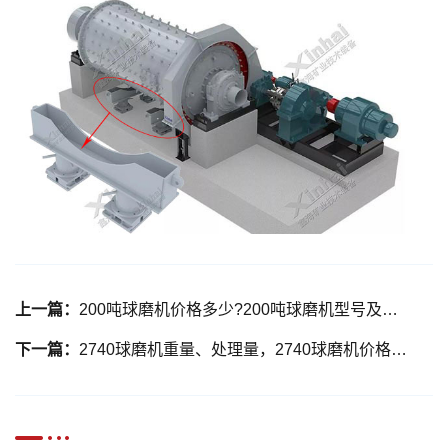
上一篇：
200吨球磨机价格多少?200吨球磨机型号及参数
下一篇：
2740球磨机重量、处理量，2740球磨机价格多少？