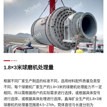
1.8×3米球磨机处理量
根据不同厂家生产制造的标准不同，选用材料配件质量及类型
不同，每个球磨机厂家生产的1.8×3米的球磨机处理能力不一定
相同，所以需根据用户的实际需求进行选择，或根据具体型号
进行选择，或根据具体处理进行选择。鑫海矿业生产的1.8×3米
球磨机的处理量范围是4.5~27t/h，筒体直径与长度分别为