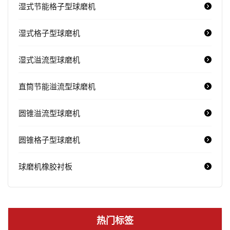
湿式节能格子型球磨机
湿式格子型球磨机
湿式溢流型球磨机
直筒节能溢流型球磨机
圆锥溢流型球磨机
圆锥格子型球磨机
球磨机橡胶衬板
热门标签