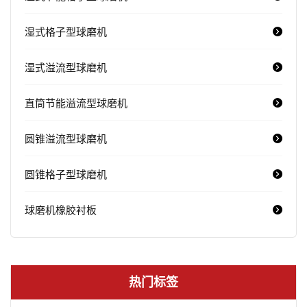
湿式格子型球磨机
湿式溢流型球磨机
直筒节能溢流型球磨机
圆锥溢流型球磨机
圆锥格子型球磨机
球磨机橡胶衬板
热门标签