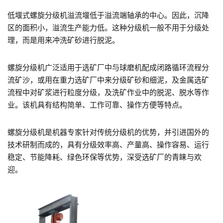
低堰式螺旋分级机溢流堰低于溢流端轴承的中心。因此，沉降
区的面积小，溢流生产能力低。这种分级机一般不用于分级处
理，而是用来冲洗矿砂进行脱泥。
螺旋分级机广泛适用于选矿厂中与球磨机配成闭路循环流程分
流矿沙，或用在重力选矿厂中来分级矿砂和细泥，及金属选矿
流程中对矿浆进行粒度分级，及洗矿作业中的脱泥、脱水等作
业。该机具有结构简单、工作可靠、操作方便等特点。
螺旋分级机是机器专家针对传统分级机的优势，并引进国外的
技术研制而成的，具有分级效率高、产量高、操作容易、运行
稳定、节能降耗、绿色环保等优势，深受选矿厂的青睐与欢
迎。