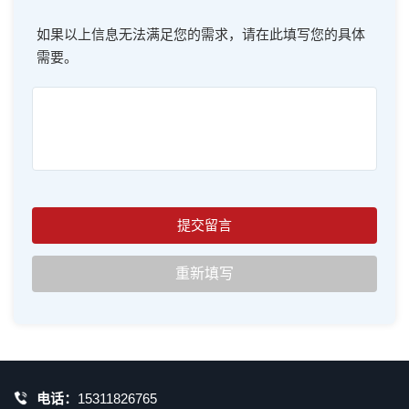
如果以上信息无法满足您的需求，请在此填写您的具体
需要。
电话：
15311826765