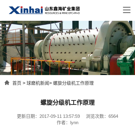
首页
>
球磨机新闻
>
螺旋分级机工作原理
螺旋分级机工作原理
更新日期：2017-09-11 13:57:59
浏览次数：6564
作者：lynn