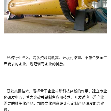
严格行业准入。淘汰资源消耗高、环境污染重、不符合安全生
产要求的企业，规范现有企业的排放。
研发关键技术。发挥骨干企业带动科技创新的作用，建立专业
化研发中心，着力突破关键制备应用技术，开发适应下游产业
需要的精细化产品。加快文化创意设计和定制产品研发能力建
设。