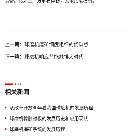
装备。比如生产方解石微粉，要采用磨粉机。
上一篇：
球磨机磨矿细度粗细的优缺点
下一篇：
球磨机响应节能减排大时代
相关新闻
从改革开放40年看我国球磨机的发展历程
球磨机橡胶衬板的发展历史和应用现状
球磨机磨矿系统的发展历程