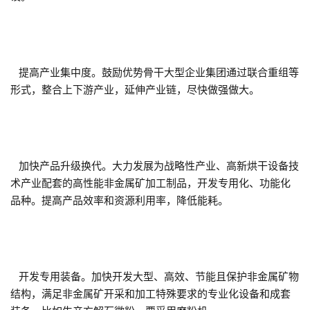
提高产业集中度。鼓励优势骨干大型企业集团通过联合重组等
形式，整合上下游产业，延伸产业链，尽快做强做大。
加快产品升级换代。大力发展为战略性产业、高新烘干设备技
术产业配套的高性能非金属矿加工制品，开发专用化、功能化
品种。提高产品效率和资源利用率，降低能耗。
开发专用装备。加快开发大型、高效、节能且保护非金属矿物
结构，满足非金属矿开采和加工特殊要求的专业化设备和成套