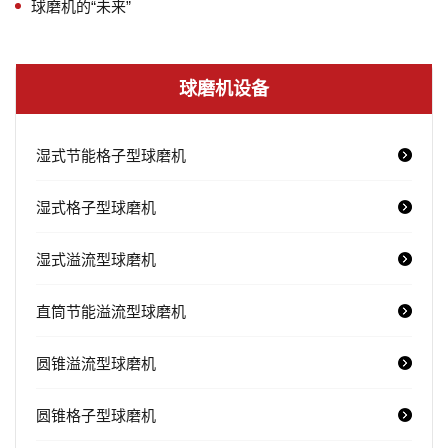
球磨机的“未来”
球磨机设备
湿式节能格子型球磨机
湿式格子型球磨机
湿式溢流型球磨机
直筒节能溢流型球磨机
圆锥溢流型球磨机
圆锥格子型球磨机