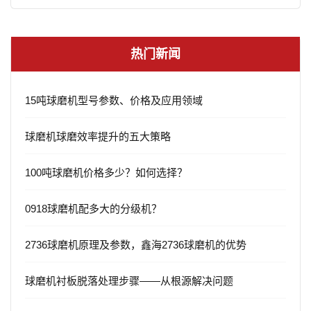
热门新闻
15吨球磨机型号参数、价格及应用领域
球磨机球磨效率提升的五大策略
100吨球磨机价格多少？如何选择？
0918球磨机配多大的分级机？
2736球磨机原理及参数，鑫海2736球磨机的优势
球磨机衬板脱落处理步骤——从根源解决问题