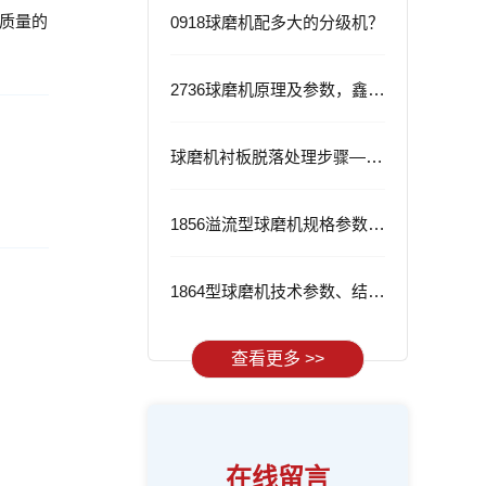
质量的
0918球磨机配多大的分级机？
2736球磨机原理及参数，鑫海2736球磨机的优势
球磨机衬板脱落处理步骤——从根源解决问题
1856溢流型球磨机规格参数与应用
1864型球磨机技术参数、结构特点及工作流程
查看更多 >>
在线留言