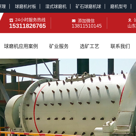
原理
球磨机衬板
湿式球磨机
矿石球磨机球
磨机型号
24小时服务热线
添加微信
15311826765
13811510145
山东
球磨机应用案例
矿业服务
选矿工艺
联系我们