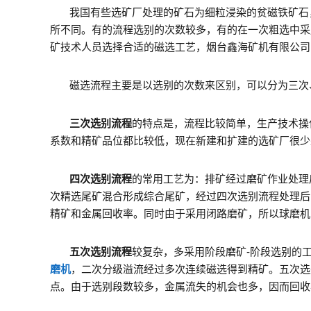
我国有些选矿厂处理的矿石为细粒浸染的贫磁铁矿石
所不同。有的流程选别的次数较多，有的在一次粗选中采
矿技术人员选择合适的磁选工艺，烟台鑫海矿机有限公司
磁选流程主要是以选别的次数来区别，可以分为三次
三次选别流程
的特点是，流程比较简单，生产技术操
系数和精矿品位都比较低，现在新建和扩建的选矿厂很少
四次选别流程
的常用工艺为：排矿经过磨矿作业处理
次精选尾矿混合形成综合尾矿，经过四次选别流程处理后
精矿和金属回收率。同时由于采用闭路磨矿，所以球磨机
五次选别流程
较复杂，多采用阶段磨矿
-
阶段选别的
磨机
，二次分级溢流经过多次连续磁选得到精矿。五次选
点。由于选别段数较多，金属流失的机会也多，因而回收