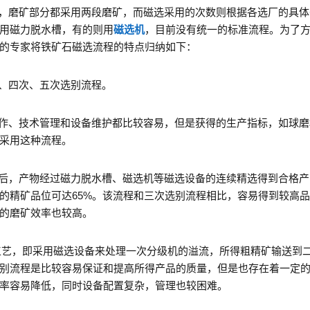
，磨矿部分都采用两段磨矿，而磁选采用的次数则根据各选厂的具体
用磁力脱水槽，有的则用
磁选机
，目前没有统一的标准流程。为了
的专家将铁矿石磁选流程的特点归纳如下：
、四次、五次选别流程。
作、技术管理和设备维护都比较容易，但是获得的生产指标，如球磨
采用这种流程。
后，产物经过磁力脱水槽、磁选机等磁选设备的连续精选得到合格产
的精矿品位可达
65%
。该流程和三次选别流程相比，容易得到较高品
的磨矿效率也较高。
工艺，即采用磁选设备来处理一次分级机的溢流，所得粗精矿输送到
别流程是比较容易保证和提高所得产品的质量，但是也存在着一定
率容易降低，同时设备配置复杂，管理也较困难。