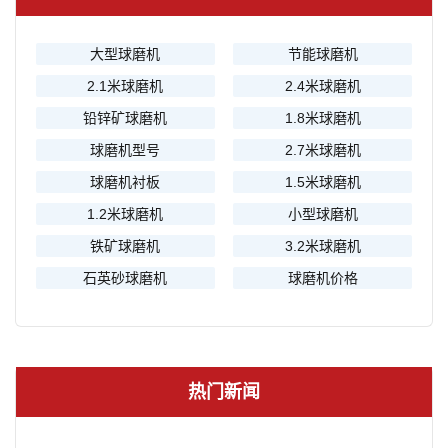
大型球磨机
节能球磨机
2.1米球磨机
2.4米球磨机
铅锌矿球磨机
1.8米球磨机
球磨机型号
2.7米球磨机
球磨机衬板
1.5米球磨机
1.2米球磨机
小型球磨机
铁矿球磨机
3.2米球磨机
石英砂球磨机
球磨机价格
热门新闻