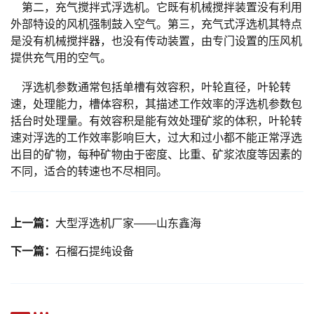
第二，充气搅拌式浮选机。它既有机械搅拌装置没有利用
外部特设的风机强制鼓入空气。第三，充气式浮选机其特点
是没有机械搅拌器，也没有传动装置，由专门设置的压风机
提供充气用的空气。
浮选机参数通常包括单槽有效容积，叶轮直径，叶轮转
速，处理能力，槽体容积，其描述工作效率的浮选机参数包
括台时处理量。有效容积是能有效处理矿浆的体积，叶轮转
速对浮选的工作效率影响巨大，过大和过小都不能正常浮选
出目的矿物，每种矿物由于密度、比重、矿浆浓度等因素的
不同，适合的转速也不尽相同。
上一篇：
大型浮选机厂家——山东鑫海
下一篇：
石榴石提纯设备