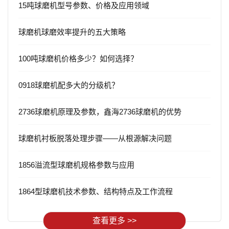
15吨球磨机型号参数、价格及应用领域
球磨机球磨效率提升的五大策略
100吨球磨机价格多少？如何选择？
0918球磨机配多大的分级机？
2736球磨机原理及参数，鑫海2736球磨机的优势
球磨机衬板脱落处理步骤——从根源解决问题
1856溢流型球磨机规格参数与应用
1864型球磨机技术参数、结构特点及工作流程
查看更多 >>