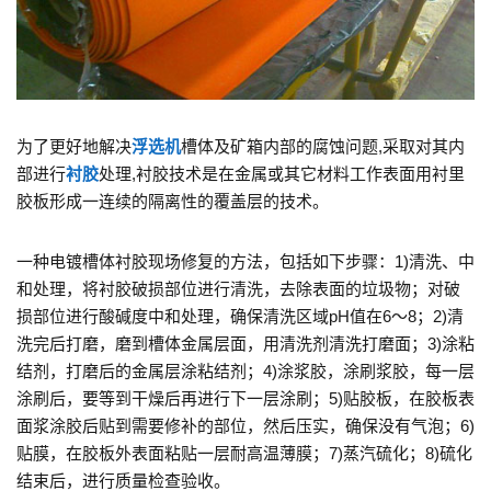
为了更好地解决
浮选机
槽体及矿箱内部的腐蚀问题,采取对其内
部进行
衬胶
处理,衬胶技术是在金属或其它材料工作表面用衬里
胶板形成一连续的隔离性的覆盖层的技术。
一种电镀槽体衬胶现场修复的方法，包括如下步骤：1)清洗、中
和处理，将衬胶破损部位进行清洗，去除表面的垃圾物；对破
损部位进行酸碱度中和处理，确保清洗区域pH值在6～8；2)清
洗完后打磨，磨到槽体金属层面，用清洗剂清洗打磨面；3)涂粘
结剂，打磨后的金属层涂粘结剂；4)涂浆胶，涂刷浆胶，每一层
涂刷后，要等到干燥后再进行下一层涂刷；5)贴胶板，在胶板表
面浆涂胶后贴到需要修补的部位，然后压实，确保没有气泡；6)
贴膜，在胶板外表面粘贴一层耐高温薄膜；7)蒸汽硫化；8)硫化
结束后，进行质量检查验收。