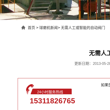
首页
>
球磨机新闻
>
无需人工或智能的自动阀门
无需人
更新日期：2013-05-28 
如果
24小时服务热线
15311826765