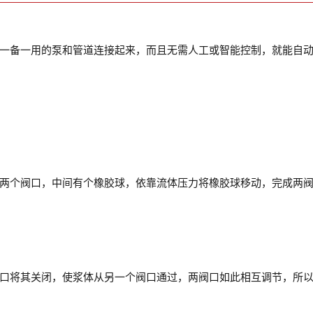
一备一用的泵和管道连接起来，而且无需人工或智能控制，就能自
两个阀口，中间有个橡胶球，依靠流体压力将橡胶球移动，完成两
口将其关闭，使浆体从另一个阀口通过，两阀口如此相互调节，所