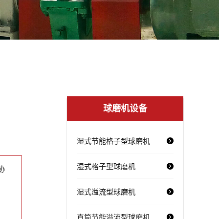
球磨机设备
湿式节能格子型球磨机
湿式格子型球磨机
协
湿式溢流型球磨机
直筒节能溢流型球磨机