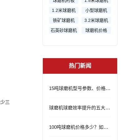
球磨机衬板
1.5米球磨机
1.2米球磨机
小型球磨机
铁矿球磨机
3.2米球磨机
石英砂球磨机
球磨机价格
热门新闻
15吨球磨机型号参数、价格及应用领域
减少三
球磨机球磨效率提升的五大策略
100吨球磨机价格多少？如何选择？