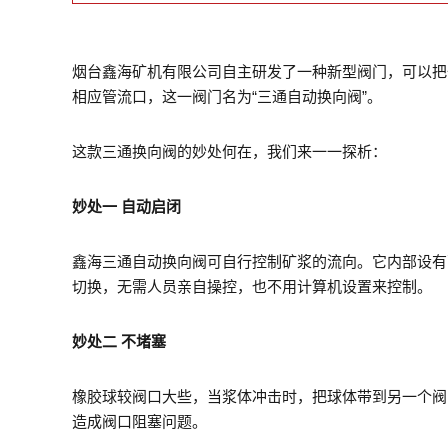
烟台鑫海矿机有限公司自主研发了一种新型阀门，可以把
相应管流口，这一阀门名为“三通自动换向阀”。
这款三通换向阀的妙处何在，我们来一一探析：
妙处一 自动启闭
鑫海三通自动换向阀可自行控制矿浆的流向。它内部设有
切换，无需人员亲自操控，也不用计算机设置来控制。
妙处二 不堵塞
橡胶球较阀口大些，当浆体冲击时，把球体带到另一个阀
造成阀口阻塞问题。