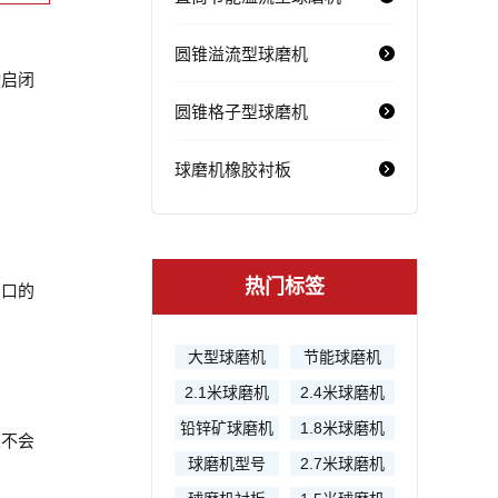
圆锥溢流型球磨机
动启闭
圆锥格子型球磨机
球磨机橡胶衬板
热门标签
阀口的
大型球磨机
节能球磨机
2.1米球磨机
2.4米球磨机
铅锌矿球磨机
1.8米球磨机
以不会
球磨机型号
2.7米球磨机