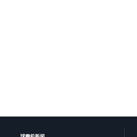
球磨机新闻