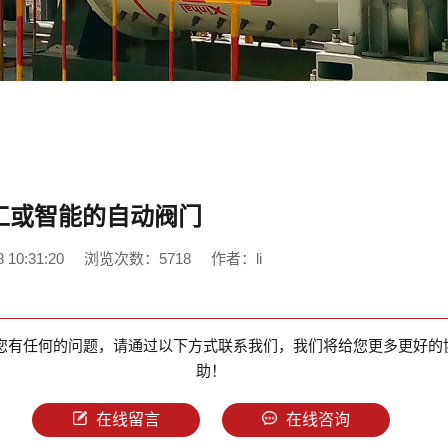
工或智能的自动阀门
10:31:20
浏览次数：5718
作者：li
您有任何的问题，请通过以下方式联系我们，我们将给您更多更好的
助！
在线留言
在线咨询