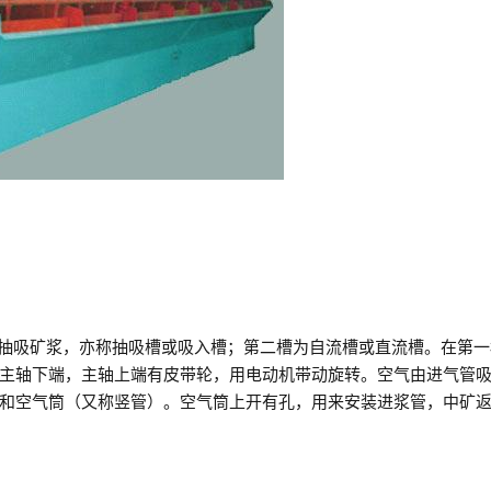
以抽吸矿浆，亦称抽吸槽或吸入槽；第二槽为自流槽或直流槽。在第一
主轴下端，主轴上端有皮带轮，用电动机带动旋转。空气由进气管
和空气筒（又称竖管）。空气筒上开有孔，用来安装进浆管，中矿