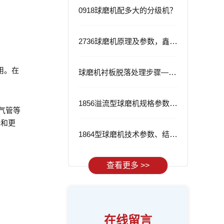
0918球磨机配多大的分级机？
2736球磨机原理及参数，鑫海2736球磨机的优势
用。在
球磨机衬板脱落处理步骤——从根源解决问题
1856溢流型球磨机规格参数与应用
气管等
修和更
1864型球磨机技术参数、结构特点及工作流程
查看更多 >>
在线留言