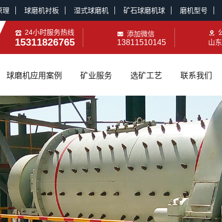
原理
球磨机衬板
湿式球磨机
矿石球磨机球
磨机型号
24小时服务热线
添加微信
15311826765
13811510145
山东
球磨机应用案例
矿业服务
选矿工艺
联系我们