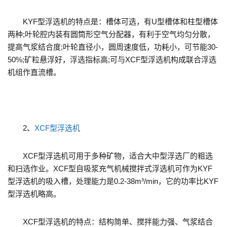
KYF型浮选机的特点是：槽体可选，有U型槽体和柱型槽体
两种;叶轮腔内装有圆筒形空气分配器，有利于空气均匀分散，
提高气浆结合度;叶轮直径小，圆周速度低，功耗小，可节能30-
50%;矿粒悬浮好，浮选指标高;可与XCF型浮选机构成联合浮选
机组作直流槽。
2、
XCF型浮选机
XCF型浮选机可用于多种矿物，适合大中型浮选厂的粗选
和扫选作业。XCF型自吸浆充气机械搅拌式浮选机可作为KYF
型浮选机的吸入槽，处理能力是0.2-38m³/min，它的功率比KYF
型浮选机略高。
XCF型浮选机的特点：结构简单、搅拌能力强、气浆结合