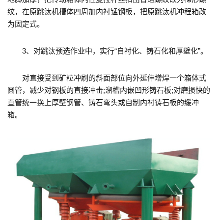
纹，在原跳汰机槽体四周加内衬锰钢板，把原跳汰机冲程箱改
为固定式。
3、对跳汰预选作业中，实行“自衬化、铸石化和厚壁化”。
对直接受到矿粒冲刷的斜面部位向外延伸增焊一个箱体式
圆管，减少对钢板的直接冲击;溜槽内嵌凹形铸石板;对磨损快的
直管统一换上厚壁钢管、铸石弯头或自制内衬铸石板的缓冲
箱。