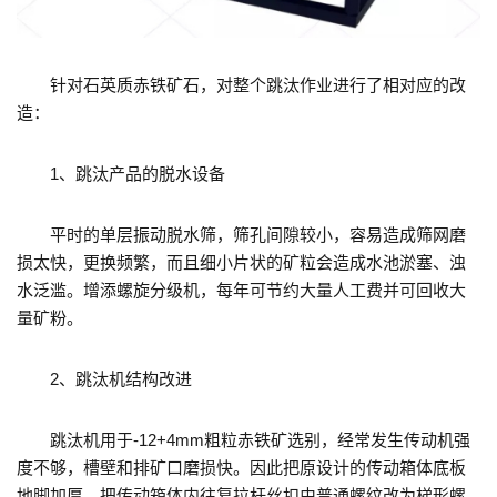
针对石英质赤铁矿石，对整个跳汰作业进行了相对应的改
造：
1、跳汰产品的脱水设备
平时的单层振动脱水筛，筛孔间隙较小，容易造成筛网磨
损太快，更换频繁，而且细小片状的矿粒会造成水池淤塞、浊
水泛滥。增添螺旋分级机，每年可节约大量人工费并可回收大
量矿粉。
2、跳汰机结构改进
跳汰机用于-12+4mm粗粒赤铁矿选别，经常发生传动机强
度不够，槽壁和排矿口磨损快。因此把原设计的传动箱体底板
地脚加厚，把传动箱体内往复拉杆丝扣由普通螺纹改为梯形螺