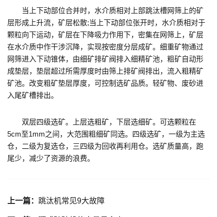
当上下动部位合并时，水介质相对上部跳汰槽网筛上的矿
层形成上升流，矿层松散;当上下动部位张开时，水介质相对于
颗粒向下运动，矿层在下降吸力作用下，密集在网筛上，矿层
在水介质中作干涉沉降，实现按密度分层成矿。细重矿物通过
网筛进入下动锥体，由细矿排矿阀排入细精矿池，粗矿自动形
成垫层，垫层超过所需厚度时由筛上排矿阀排出，流入粗精矿
矿池。改变粗矿垫层厚度，可控制选矿品质。轻矿物、废砂进
入尾矿槽排出。
双层四级选矿。上层选粗矿，下层选细矿。可选颗粒在
5cm至1mm之间，大范围粗细矿同选。四级选矿，一级为主选
仓，二级为复选仓，三四级为回收再利用仓。选矿质量高，跑
尾少，减少了资源的浪费。
上一篇：
跳汰机常见9大故障