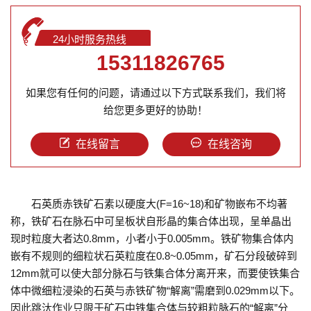
24小时服务热线
15311826765
如果您有任何的问题，请通过以下方式联系我们，我们将
给您更多更好的协助！
在线留言
在线咨询
石英质赤铁矿石素以硬度大(F=16~18)和矿物嵌布不均著
称，铁矿石在脉石中可呈板状自形晶的集合体出现，呈单晶出
现时粒度大者达0.8mm，小者小于0.005mm。铁矿物集合体内
嵌有不规则的细粒状石英粒度在0.8~0.05mm，矿石分段破碎到
12mm就可以使大部分脉石与铁集合体分离开来，而要使铁集合
体中微细粒浸染的石英与赤铁矿物“解离”需磨到0.029mm以下。
因此跳汰作业只限于矿石中铁集合体与较粗粒脉石的“解离”分