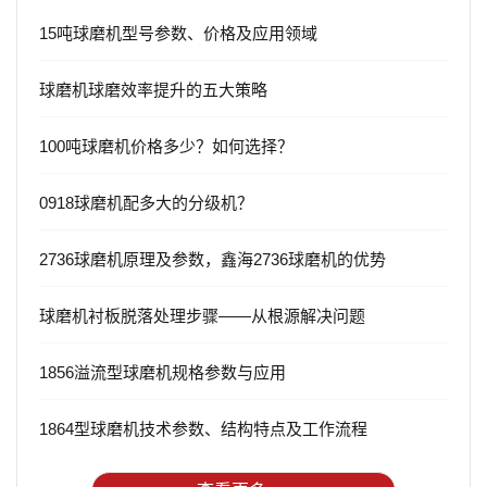
15吨球磨机型号参数、价格及应用领域
球磨机球磨效率提升的五大策略
100吨球磨机价格多少？如何选择？
0918球磨机配多大的分级机？
2736球磨机原理及参数，鑫海2736球磨机的优势
球磨机衬板脱落处理步骤——从根源解决问题
1856溢流型球磨机规格参数与应用
1864型球磨机技术参数、结构特点及工作流程