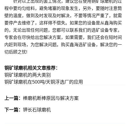
针对以上出现的罢工情况，建议您在使用铜矿球磨机的过
程中要均匀给料，避免堵塞的现象发生，另外，要随时注意筒
壁的温度，做到及时发现及时解决，不要等情况严重了，就需
要停产去维修了，这样得不偿失。如果您的设备是从鑫海购买
的，无论出现任何问题，您都可以联系我们的选矿设备专家，
专家会在尽快给出您解决方案，如果需要，我们还会在短时间
内赶到现场，为您解决问题。购买鑫海选矿设备，解决您的一
切后顾之忧!
铜矿球磨机相关文章推荐：
铜矿球磨机的两大类别
铜矿球磨机在500吨/天铜浮选厂的应用
上一篇：
棒磨机断棒原因与解决方案
下一篇：
钾长石球磨机