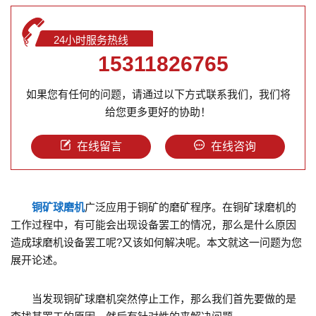
24小时服务热线
15311826765
如果您有任何的问题，请通过以下方式联系我们，我们将
给您更多更好的协助！
在线留言
在线咨询
铜矿球磨机
广泛应用于铜矿的磨矿程序。在铜矿球磨机的
工作过程中，有可能会出现设备罢工的情况，那么是什么原因
造成球磨机设备罢工呢?又该如何解决呢。本文就这一问题为您
展开论述。
当发现铜矿球磨机突然停止工作，那么我们首先要做的是