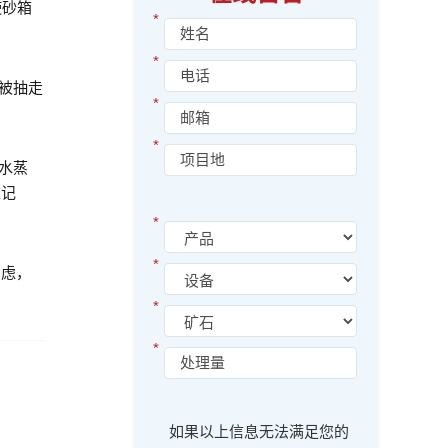
使砂箱
*
*
被抽走
*
*
水蒸
重记
*
*
虑，
*
*
如果以上信息无法满足您的