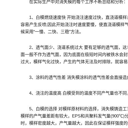
在实际生产中对消失模的每个工序不断总结和分析：
1、白模燃烧速度快 开始浇注速度过快，直浇道模样
容易产生反喷;因此开始浇注时速度要慢，使直浇道模样
候采用“一慢、二快、三稳”方法。
2、透气面少、浇道系统过大 要有足够的透气面，这与
面一般不作为透气面，因为底面在极短时间内被铁水会封
过大，模样气化过快，产生的气体无法及时排除，就容易
3、涂料的透气性差 消失模涂料的透气性差会直接造
4、浇注的温度高 白模受到的温度不同产气量也不同，
5、白模的选择 对模样原材料的选择，消失模铸造工艺
模样的产气量差距有较大，EPS和共聚料发气量(900℃)分别
时，模样密度越大，产气量越大，因此在保证模样强度的