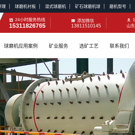
原理
球磨机衬板
湿式球磨机
矿石球磨机球
磨机型号
24小时服务热线
添加微信
15311826765
13811510145
山东
球磨机应用案例
矿业服务
选矿工艺
联系我们