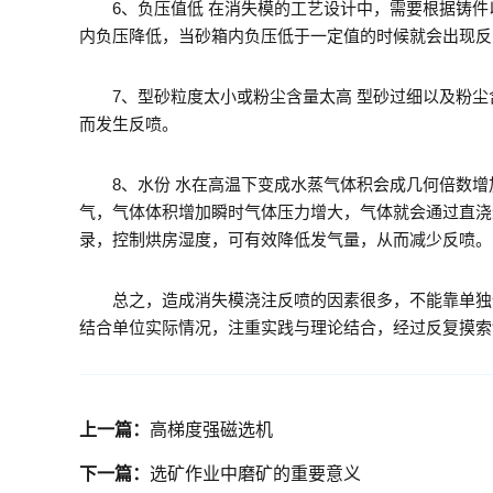
6、负压值低 在消失模的工艺设计中，需要根据铸件以
内负压降低，当砂箱内负压低于一定值的时候就会出现反
7、型砂粒度太小或粉尘含量太高 型砂过细以及粉尘
而发生反喷。
8、水份 水在高温下变成水蒸气体积会成几何倍数增
气，气体体积增加瞬时气体压力增大，气体就会通过直浇
录，控制烘房湿度，可有效降低发气量，从而减少反喷。
总之，造成消失模浇注反喷的因素很多，不能靠单独调
结合单位实际情况，注重实践与理论结合，经过反复摸索
上一篇：
高梯度强磁选机
下一篇：
选矿作业中磨矿的重要意义