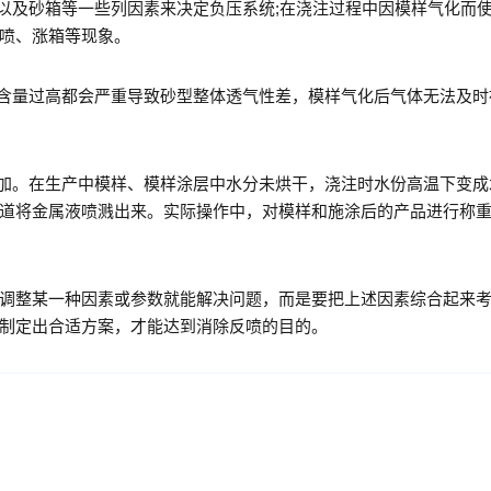
及砂箱等一些列因素来决定负压系统;在浇注过程中因模样气化而
喷、涨箱等现象。
含量过高都会严重导致砂型整体透气性差，模样气化后气体无法及时
加。在生产中模样、模样涂层中水分未烘干，浇注时水份高温下变成
道将金属液喷溅出来。实际操作中，对模样和施涂后的产品进行称
整某一种因素或参数就能解决问题，而是要把上述因素综合起来考
制定出合适方案，才能达到消除反喷的目的。