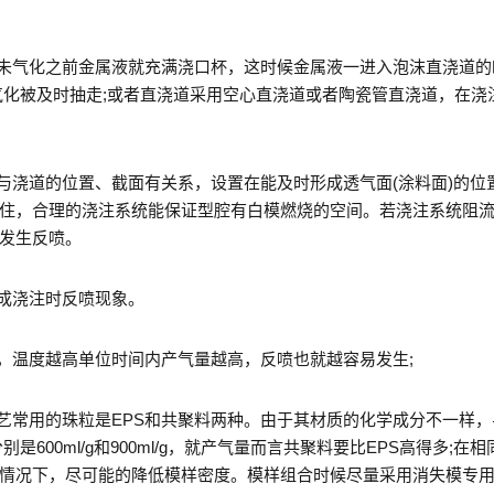
未气化之前金属液就充满浇口杯，这时候金属液一进入泡沫直浇道的
气化被及时抽走;或者直浇道采用空心直浇道或者陶瓷管直浇道，在浇
浇道的位置、截面有关系，设置在能及时形成透气面(涂料面)的位
住，合理的浇注系统能保证型腔有白模燃烧的空间。若浇注系统阻
发生反喷。
成浇注时反喷现象。
温度越高单位时间内产气量越高，反喷也就越容易发生;
常用的珠粒是EPS和共聚料两种。由于其材质的化学成分不一样，
是600ml/g和900ml/g，就产气量而言共聚料要比EPS高得多;在
情况下，尽可能的降低模样密度。模样组合时候尽量采用消失模专