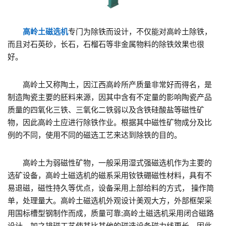
高岭土磁选机
专门为除铁而设计，不仅能对高岭土除铁，
而且对石英砂，长石，石榴石等非金属物料的除铁效果也很
好。
高岭土又称陶土，因江西高岭所产质量非常好而得名，是
制造陶瓷主要的胚料来源，因其中含有不定量的影响陶瓷产品
质量的四氧化三铁、三氧化二铁弱以及含铁硅酸盐等磁性矿
物，因此高岭土应进行除铁作业。根据其中磁性矿物成分及比
例的不同，使用不同的磁选工艺来达到除铁的目的。
高岭土为弱磁性矿物，一般采用湿式强磁选机作为主要的
选矿设备，高岭土磁选机的磁系采用钕铁硼磁性材料，具有不
易退磁，磁性持久等优点，设备采用上部给料的方式， 操作简
单，处理量大。高岭土磁选机外观设计美观大方，外部框架采
用国标槽型钢制作而成，质量可靠;高岭土磁选机采用闭合磁路
设计，加之排磁工艺使其比其他的磁选设备磁力线更长，因此