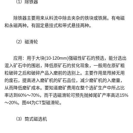
（1）除铁器
除铁器主要用来从料流中除去夹杂的铁块或铁屑。有电磁
和永磁两种。有固定悬挂式和带式悬挂两种。
（2）磁滑轮
应用：用于大块(10-120mm)强磁性矿石的预选，能分选出
混入矿石中的围岩，降低原矿石的贫化现象，一般用在原矿粗
粒破碎之后和破碎产品入磨前的选别上。主要作用是甩掉无用
的废石，提高进入磨矿机的矿石品位，减少磨矿机的入磨量，
从而降低磨矿成本。要知道磨矿费用在整个选矿生产中所占比
率达到60%～70%，而干选磁滑轮可预先抛掉尾矿产率高达15%
～20%。图44为CT型磁滑轮。
（3）筒式磁选机