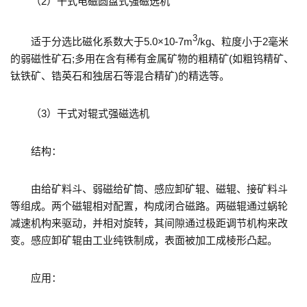
（2）干式电磁圆盘式强磁选机
3
适于分选比磁化系数大于5.0×10-7m
/kg、粒度小于2毫米
的弱磁性矿石;多用在含有稀有金属矿物的粗精矿(如粗钨精矿、
钛铁矿、锆英石和独居石等混合精矿)的精选等。
（3）干式对辊式强磁选机
结构：
由给矿料斗、弱磁给矿筒、感应卸矿辊、磁辊、接矿料斗
等组成。两个磁辊相对配置，构成闭合磁路。两磁辊通过蜗轮
减速机构来驱动，并相对旋转，其间隙通过极距调节机构来改
变。感应卸矿辊由工业纯铁制成，表面被加工成棱形凸起。
应用：