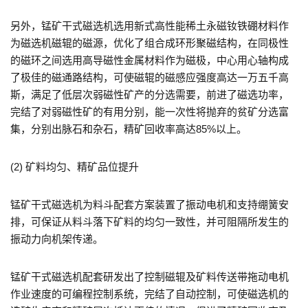
另外，锰矿干式磁选机选用新式高性能稀土永磁钕铁硼材料作
为磁选机磁辊的磁源，优化了组合成环形聚磁结构，在同极性
的磁环之间选用高导磁性金属材料作为磁极，中心用心轴构成
了极佳的磁通路结构，可使磁辊的磁感应强度高达一万五千高
斯，满足了低层次弱磁性矿产的分选需要，前进了磁选功率，
完结了对弱磁性矿的有用分别，能一次性将抛弃的贫矿分选富
集，分别出脉石和杂石，精矿回收率高达85%以上。
(2) 矿料均匀、精矿品位提升
锰矿干式磁选机为料斗配套方案装置了振动电机和支持绷簧安
排，可保证从料斗落下矿料的均匀一致性，并可阻隔所发生的
振动力向机架传递。
锰矿干式磁选机配套研发出了控制磁辊及矿料传送带拖动电机
作业速度的可编程控制系统，完结了自动控制，可使磁选机的