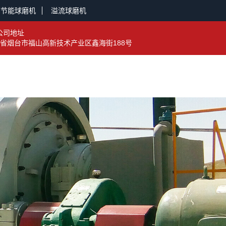
节能球磨机
溢流球磨机
公司地址
省烟台市福山高新技术产业区鑫海街188号