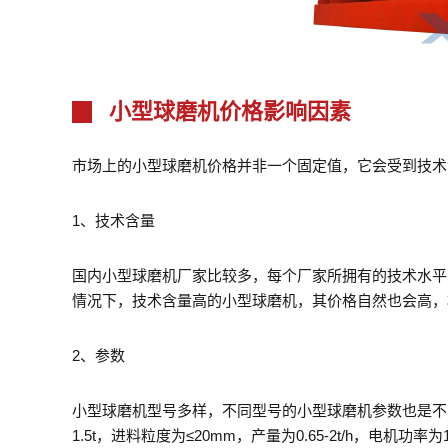
小型球磨机价格影响因素
市场上的小型球磨机价格并非一个固定值，它会受到技术
1、技术含量
国内小型球磨机厂家比较多，每个厂家所拥有的技术水平
情况下，技术含量高的小型球磨机，其价格自然也会高，
2、参数
小型球磨机型号多样，不同型号的小型球磨机参数也是不同的，如
1.5t，进料粒度为≤20mm，产量为0.65-2t/h，电机功率