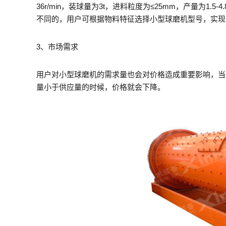
36r/min，装球量为3t，进料粒度为≤25mm，产量为1.5
不同的，用户可根据物料特征选择小型球磨机型号，实现
3、市场需求
用户对小型球磨机的需求量也会对价格造成重要影响，当
量小于供应量的时候，价格就会下降。