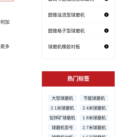
圆锥溢流型球磨机
任何加
圆锥格子型球磨机
格是多
球磨机橡胶衬板
热门标签
大型球磨机
节能球磨机
2.1米球磨机
2.4米球磨机
铅锌矿球磨机
1.8米球磨机
球磨机型号
2.7米球磨机