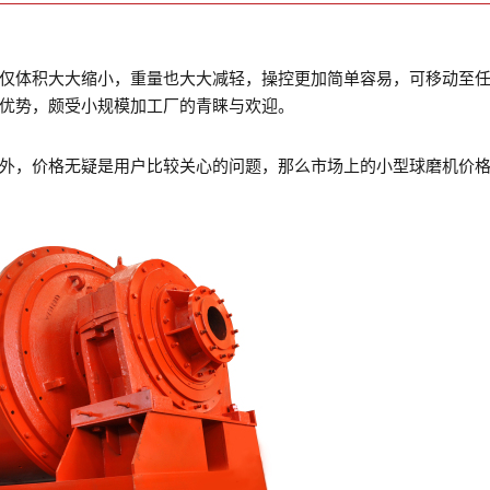
仅体积大大缩小，重量也大大减轻，操控更加简单容易，可移动至
优势，颇受小规模加工厂的青睐与欢迎。
外，价格无疑是用户比较关心的问题，那么市场上的小型球磨机价