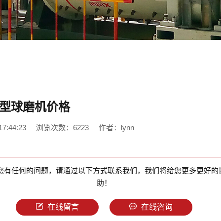
型球磨机价格
7:44:23
浏览次数：6223
作者：lynn
您有任何的问题，请通过以下方式联系我们，我们将给您更多更好的
助！
在线留言
在线咨询