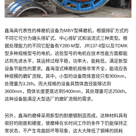
鑫海具代表性的棒磨机设备为MBY型棒磨机，根据排矿方式的
不同它可分为端头排矿式、中心排矿式和溢流式三种类型。根
据处理能力的不同它配备有Y280-M型、JR137-8型以及TDMK
型多种规格型号的电机，这些型号的电机在技术性能方面都能
达到先进水平，其运转过程平稳，功率大，能耗低，满足新型
设备节能性的要求。鑫海湿式棒磨机规格非常齐全，能适应各
种规模的磨矿流程。其中，小型的设备筒体直径只有900mm，
处理量为3.2t/h。而大规格的设备其筒体直径能够达到
3600mm，筒体长度更是达到5400mm，其处理量可达250t/h。
这种设备能满足大型选厂的磨矿流程的需求。
另外，鑫海的磨棒采用新型的耐磨钢制造而成，这种材料具有
很好的刚度和硬度，使磨棒在长时间工作的条件下仍能保持正
常状态，不产生弯曲损坏等现象，这大大降低了钢棒的损耗