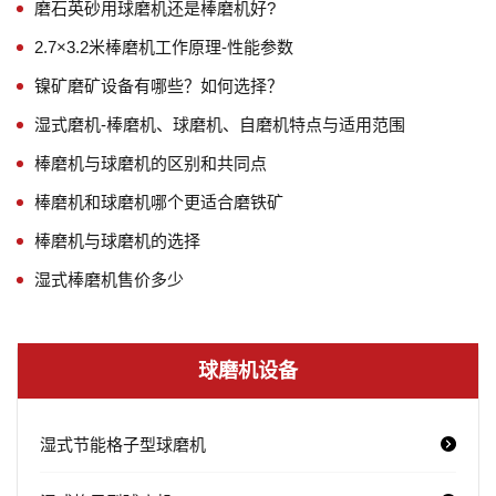
磨石英砂用球磨机还是棒磨机好?
2.7×3.2米棒磨机工作原理-性能参数
镍矿磨矿设备有哪些？如何选择？
湿式磨机-棒磨机、球磨机、自磨机特点与适用范围
棒磨机与球磨机的区别和共同点
棒磨机和球磨机哪个更适合磨铁矿
棒磨机与球磨机的选择
湿式棒磨机售价多少
球磨机设备
湿式节能格子型球磨机