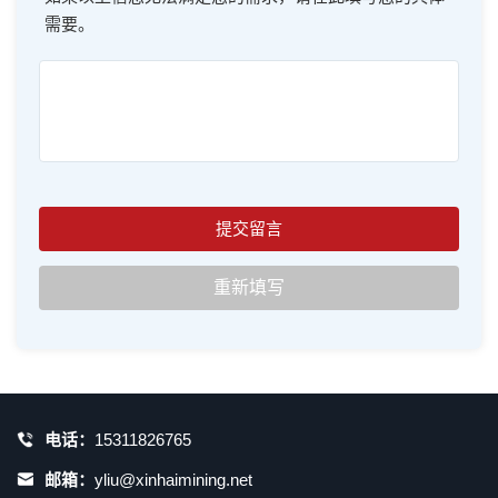
需要。
电话：
15311826765
邮箱：
yliu@xinhaimining.net