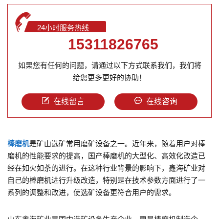
24小时服务热线
15311826765
如果您有任何的问题，请通过以下方式联系我们，我们将
给您更多更好的协助！
在线留言
在线咨询
棒磨机
是矿山选矿常用磨矿设备之一。近年来，随着用户对棒
磨机的性能要求的提高，国产棒磨机的大型化、高效化改造已
经在如火如荼的进行。在这种行业背景的影响下，鑫海矿业对
自己的棒磨机进行升级改造，特别是在技术参数方面进行了一
系列的调整和改进，使选矿设备更符合用户的需求。