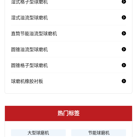
湿式格子型球磨机
湿式溢流型球磨机
直筒节能溢流型球磨机
圆锥溢流型球磨机
圆锥格子型球磨机
球磨机橡胶衬板
热门标签
大型球磨机
节能球磨机