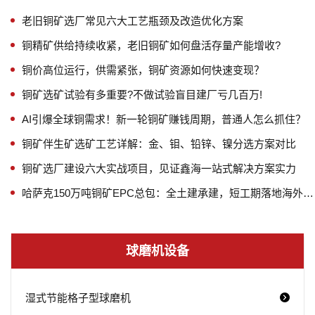
老旧铜矿选厂常见六大工艺瓶颈及改造优化方案
铜精矿供给持续收紧，老旧铜矿如何盘活存量产能增收?
铜价高位运行，供需紧张，铜矿资源如何快速变现？
铜矿选矿试验有多重要?不做试验盲目建厂亏几百万!
AI引爆全球铜需求！新一轮铜矿赚钱周期，普通人怎么抓住？
铜矿伴生矿选矿工艺详解：金、钼、铅锌、镍分选方案对比
铜矿选厂建设六大实战项目，见证鑫海一站式解决方案实力
哈萨克150万吨铜矿EPC总包：全土建承建，短工期落地海外矿山
球磨机设备
湿式节能格子型球磨机