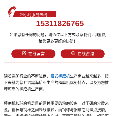
24小时服务热线
15311826765
如果您有任何的问题，请通过以下方式联系我们，我们将
给您更多更好的协助！
在线留言
在线咨询
随着选矿行业的不断进步，
湿式
棒磨机
生产商业越来越多，接
下来就为您介绍鑫海矿业生产的棒磨机优势特点，以及为您推
荐可靠的棒磨机生产商。
棒磨机和球磨机是目前两种重要的粉磨设备。对于研磨介质来
说，钢棒与钢棒之间是线接触，而钢球与钢球之间是点接触，