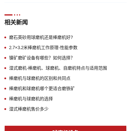
相关新闻
磨石英砂用球磨机还是棒磨机好?
2.7×3.2米棒磨机工作原理-性能参数
镍矿磨矿设备有哪些？如何选择？
湿式磨机-棒磨机、球磨机、自磨机特点与适用范围
棒磨机与球磨机的区别和共同点
棒磨机和球磨机哪个更适合磨铁矿
棒磨机与球磨机的选择
湿式棒磨机售价多少