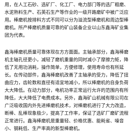
用，在人工石砂、选矿厂、化工厂、电力部门等的选厂粗磨、
水泥熟料生产、石英石生产等作业的一级开路磨矿中被广泛应
用。棒磨机按排料方式不同可以分为溢流型棒磨机和周边型棒
磨机。所产棒磨机质量可靠的矿山装备企业以山东鑫海矿业集
团为代表。
鑫海棒磨机质量可靠体现在方方面面。主轴承部分，鑫海棒磨
机主轴孔径更小，减轻了磨机重量的同时减小了摩擦力矩，降
低了无用功消耗，操作简单，方便修理，使用寿命也有所延
长。在传动部件，鑫海棒磨机改善了主轴承的受力，降低了扭
曲应力，齿轮数和直径有适宜地减小，所以棒磨机的自身负荷
大大降低。在动力部分，电机功率正常运行允许的范围内有所
降低，大大降低了电费成本。另外，鑫海矿山机械有限公司在
广泛吸收国内外先进棒磨机技术，对棒磨机进行了大力改造，
断棒、乱棒现象极少，提高了工作率，保证了选矿厂磨矿流程
正常进行。鑫海棒磨机是重量轻、价格优惠、能耗省、噪音
小、钢耗低、生产率高的新型棒磨机。