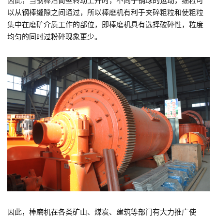
因此，当钢棒沿筒壁转动上升时，不同于钢球的运动，细粒可
以从钢棒缝隙之间通过，所以棒磨机有利于夹碎粗粒和使粗粒
集中在磨矿介质工作的部位，即棒磨机具有选择破碎性，粒度
均匀的同时过粉碎现象更少。
因此，棒磨机在各类矿山、煤炭、建筑等部门有大力推广使