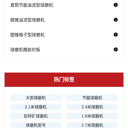
直筒节能溢流型球磨机
圆锥溢流型球磨机
圆锥格子型球磨机
球磨机橡胶衬板
热门标签
大型球磨机
节能球磨机
2.1米球磨机
2.4米球磨机
铅锌矿球磨机
1.8米球磨机
球磨机型号
2.7米球磨机