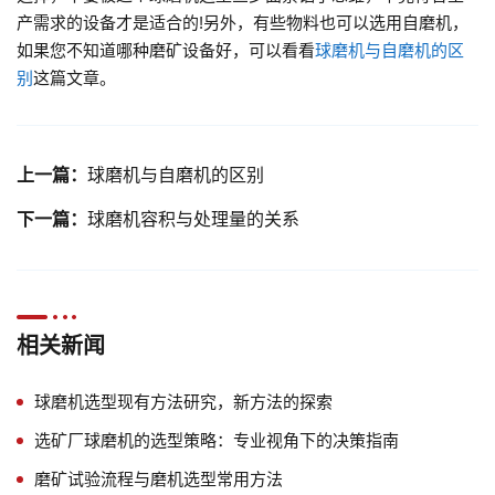
产需求的设备才是适合的!另外，有些物料也可以选用自磨机，
如果您不知道哪种磨矿设备好，可以看看
球磨机与自磨机的区
别
这篇文章。
上一篇：
球磨机与自磨机的区别
下一篇：
球磨机容积与处理量的关系
相关新闻
球磨机选型现有方法研究，新方法的探索
选矿厂球磨机的选型策略：专业视角下的决策指南
磨矿试验流程与磨机选型常用方法