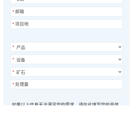
*
*
*
*
*
*
如果以上信息无法满足您的需求，请在此填写您的具体
需要。