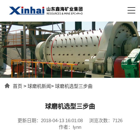
首页
>
球磨机新闻
>
球磨机选型三步曲
球磨机选型三步曲
更新日期：2018-04-13 16:01:08
浏览次数：7126
作者：lynn