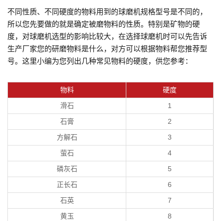
不同性质、不同硬度的物料用到的球磨机规格型号是不同的，
所以您先要做的就是确定被磨物料的性质。特别是矿物的硬
度，对球磨机选型的影响比较大，在选择球磨机时可以先告诉
生产厂家您的研磨物料是什么，对方可以根据物料帮您推荐型
号。这里小编为您列出几种常见物料的硬度，供您参考：
物料
硬度
滑石
1
石膏
2
方解石
3
萤石
4
磷灰石
5
正长石
6
石英
7
黄玉
8