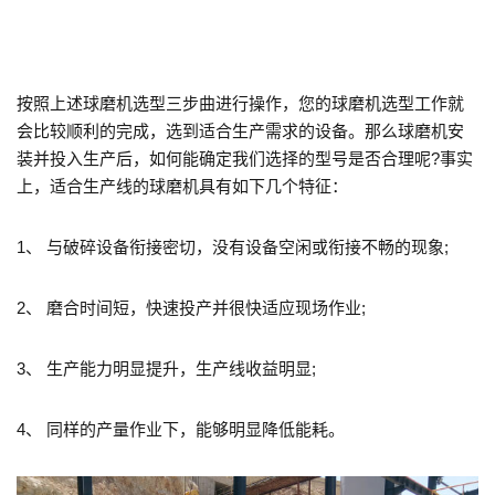
按照上述
球磨机选型
三步曲进行操作，您的球磨机选型工作就
会比较顺利的完成，选到适合生产需求的设备。那么球磨机安
装并投入生产后，如何能确定我们选择的型号是否合理呢?事实
上，适合生产线的球磨机具有如下几个特征：
1、 与破碎设备衔接密切，没有设备空闲或衔接不畅的现象;
2、 磨合时间短，快速投产并很快适应现场作业;
3、 生产能力明显提升，生产线收益明显;
4、 同样的产量作业下，能够明显降低能耗。